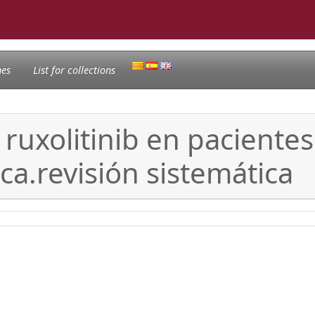
nes
List for collections
 ruxolitinib en paciente
ca.revisión sistemática