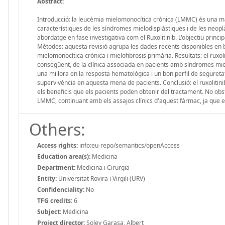
Abstract:
Introducció: la leucèmia mielomonocítica crònica (LMMC) és una ma
característiques de les síndromes mielodisplàstiques i de les neopl
abordatge en fase investigativa com el Ruxolitinib. L'objectiu princi
Mètodes: aquesta revisió agrupa les dades recents disponibles en b
mielomonocítica crònica i mielofibrosis primària. Resultats: el rux
consegüent, de la clínica associada en pacients amb síndromes miel
una millora en la resposta hematològica i un bon perfil de segureta
supervivència en aquesta mena de pacients. Conclusió: el ruxoliti
els beneficis que els pacients poden obtenir del tractament. No ob
LMMC, continuant amb els assajos clínics d'aquest fàrmac, ja que es
Others:
Access rights:
info:eu-repo/semantics/openAccess
Education area(s):
Medicina
Department:
Medicina i Cirurgia
Entity:
Universitat Rovira i Virgili (URV)
Confidenciality:
No
TFG credits:
6
Subject:
Medicina
Project director:
Soley Garasa, Albert