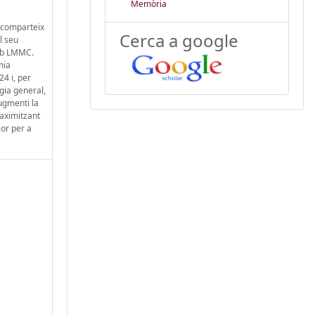
Memòria
e comparteix
Cerca a google
l seu
amb LMMC.
mia
4 i, per
gia general,
ugmenti la
aximitzant
jor per a