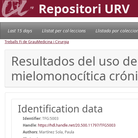
Repositori URV
Last 15 days
Llistat per col·leccions
Llistado por coleccio
Treballs Fi de Grau
Medicina i Cirurgia
Resultados del uso de
mielomonocítica cróni
Identification data
Identifier:
TFG:5003
Handle
:
https://hdl.handle.net/20.500.11797/TFG5003
Authors:
Martínez Sola, Paula