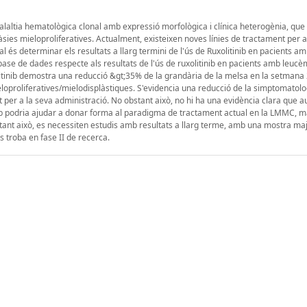
laltia hematològica clonal amb expressió morfològica i clínica heterogènia, qu
àsies mieloproliferatives. Actualment, existeixen noves línies de tractament per a
pal és determinar els resultats a llarg termini de l'ús de Ruxolitinib en pacients 
ase de dades respecte als resultats de l'ús de ruxolitinib en pacients amb leucè
olitinib demostra una reducció &gt;35% de la grandària de la melsa en la setmana 2
oproliferatives/mielodisplàstiques. S'evidencia una reducció de la simptomatolo
t per a la seva administració. No obstant això, no hi ha una evidència clara que a
nib podria ajudar a donar forma al paradigma de tractament actual en la LMMC, m
stant això, es necessiten estudis amb resultats a llarg terme, amb una mostra ma
 troba en fase II de recerca.