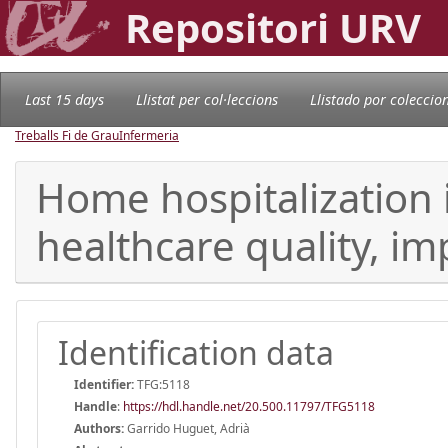
Repositori URV
Last 15 days
Llistat per col·leccions
Llistado por coleccio
Treballs Fi de Grau
Infermeria
Home hospitalization 
healthcare quality, i
Identification data
Identifier:
TFG:5118
Handle
:
https://hdl.handle.net/20.500.11797/TFG5118
Authors:
Garrido Huguet, Adrià