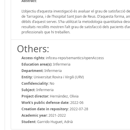
Abstract:
L’objectiu d’aquesta investigació és avaluar el grau de satisfacció de
de Tarragona, i de l’hospital Sant Joan de Reus. D’aquesta forma, ana
dèbils d’aquest servei. S’ha utilitzat la metodologia quantitativa desc
resultats recollits mostren l’alt grau de satisfacció dels pacients d
professionals que hi treballen.
Others:
Access rights:
info:eu-repo/semantics/openAccess
Education area(s):
Infermeria
Department:
Infermeria
Entity:
Universitat Rovira i Virgili (URV)
Confidenciality:
No
Subject:
Infermeria
Project director:
Hernández, Olivia
Work's public defense date:
2022-06
Creation date in repository:
2022-07-28
Academic year:
2021-2022
Student:
Garrido Huguet, Adrià