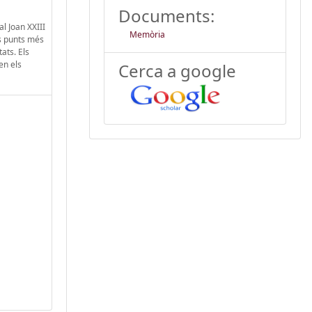
Documents:
al Joan XXIII
Memòria
ls punts més
tats. Els
en els
Cerca a google