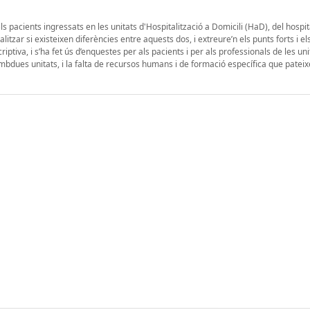
ls pacients ingressats en les unitats d'Hospitalització a Domicili (HaD), del hospit
litzar si existeixen diferències entre aquests dos, i extreure’n els punts forts i e
riptiva, i s’ha fet ús d’enquestes per als pacients i per als professionals de les uni
’ambdues unitats, i la falta de recursos humans i de formació específica que pateix