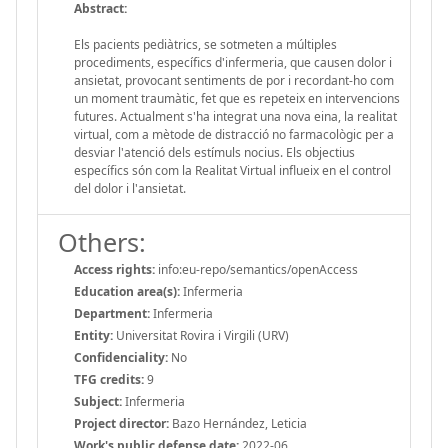
Abstract:
Els pacients pediàtrics, se sotmeten a múltiples
procediments, específics d'infermeria, que causen dolor i
ansietat, provocant sentiments de por i recordant-ho com
un moment traumàtic, fet que es repeteix en intervencions
futures. Actualment s'ha integrat una nova eina, la realitat
virtual, com a mètode de distracció no farmacològic per a
desviar l'atenció dels estímuls nocius. Els objectius
específics són com la Realitat Virtual influeix en el control
del dolor i l'ansietat.
Others:
Access rights:
info:eu-repo/semantics/openAccess
Education area(s):
Infermeria
Department:
Infermeria
Entity:
Universitat Rovira i Virgili (URV)
Confidenciality:
No
TFG credits:
9
Subject:
Infermeria
Project director:
Bazo Hernández, Leticia
Work's public defense date:
2022-06