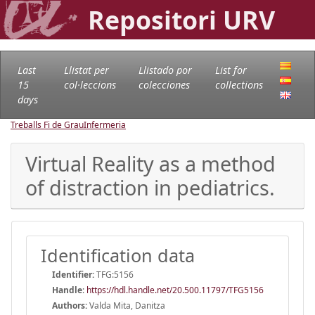
Repositori URV
Last
Llistat per
Llistado por
List for
15
col·leccions
colecciones
collections
days
Treballs Fi de Grau
Infermeria
Virtual Reality as a method
of distraction in pediatrics.
Identification data
Identifier:
TFG:5156
Handle
:
https://hdl.handle.net/20.500.11797/TFG5156
Authors:
Valda Mita, Danitza