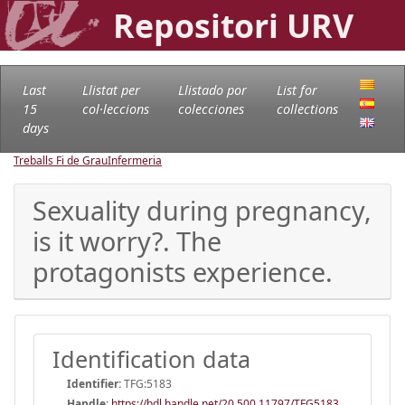
Repositori URV
Last
Llistat per
Llistado por
List for
15
col·leccions
colecciones
collections
days
Treballs Fi de Grau
Infermeria
Sexuality during pregnancy,
is it worry?. The
protagonists experience.
Identification data
Identifier:
TFG:5183
Handle
:
https://hdl.handle.net/20.500.11797/TFG5183