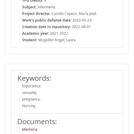
TFG credits:
9
Subject:
Infermeria
Project director:
Castillo Cepero, María José.
Work's public defense date:
2022-05-23
Creation date in repository:
2022-08-01
Academic year:
2021-2022
Student:
Mogollón Ángel, Laura
Keywords:
Experience
sexuality
pregnancy.
Nursing
Documents:
Memòria