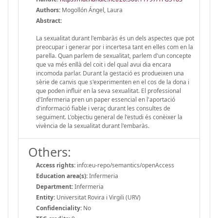
Authors:
Mogollón Ángel, Laura
Abstract:
La sexualitat durant l'embaràs és un dels aspectes que pot
preocupar i generar por i incertesa tant en elles com en la
parella. Quan parlem de sexualitat, parlem d'un concepte
que va més enllà del coit i del qual avui dia encara
incomoda parlar. Durant la gestació es produeixen una
sèrie de canvis que s'experimenten en el cos de la dona i
que poden influir en la seva sexualitat. El professional
d'Infermeria pren un paper essencial en l'aportació
d'informació fiable i veraç durant les consultes de
seguiment. L'objectiu general de l'estudi és conèixer la
vivència de la sexualitat durant l'embaràs.
Others:
Access rights:
info:eu-repo/semantics/openAccess
Education area(s):
Infermeria
Department:
Infermeria
Entity:
Universitat Rovira i Virgili (URV)
Confidenciality:
No