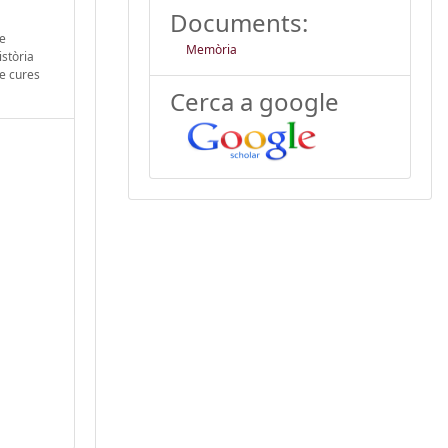
Documents:
de
Memòria
istòria
de cures
Cerca a google