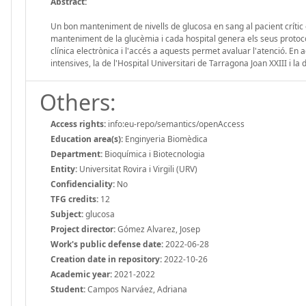
Abstract:
Un bon manteniment de nivells de glucosa en sang al pacient crític 
manteniment de la glucèmia i cada hospital genera els seus protocol
clínica electrònica i l'accés a aquests permet avaluar l'atenció. En
intensives, la de l'Hospital Universitari de Tarragona Joan XXIII i 
Others:
Access rights:
info:eu-repo/semantics/openAccess
Education area(s):
Enginyeria Biomèdica
Department:
Bioquímica i Biotecnologia
Entity:
Universitat Rovira i Virgili (URV)
Confidenciality:
No
TFG credits:
12
Subject:
glucosa
Project director:
Gómez Alvarez, Josep
Work's public defense date:
2022-06-28
Creation date in repository:
2022-10-26
Academic year:
2021-2022
Student:
Campos Narváez, Adriana