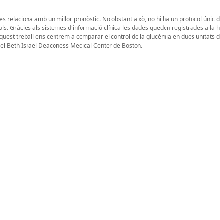
es relaciona amb un millor pronòstic. No obstant això, no hi ha un protocol únic 
s. Gràcies als sistemes d'informació clínica les dades queden registrades a la h
 aquest treball ens centrem a comparar el control de la glucèmia en dues unitats 
la del Beth Israel Deaconess Medical Center de Boston.