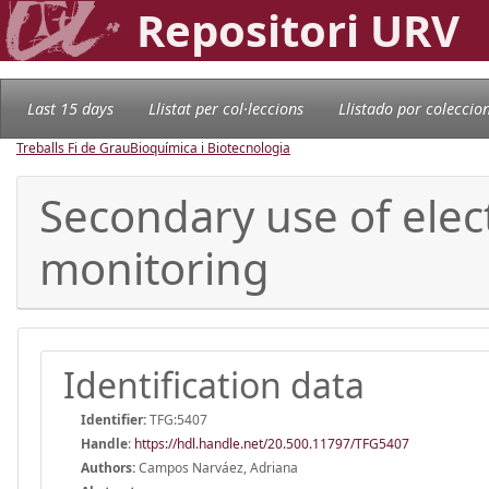
Repositori URV
Last 15 days
Llistat per col·leccions
Llistado por coleccio
Treballs Fi de Grau
Bioquímica i Biotecnologia
Secondary use of elec
monitoring
Identification data
Identifier:
TFG:5407
Handle
:
https://hdl.handle.net/20.500.11797/TFG5407
Authors:
Campos Narváez, Adriana