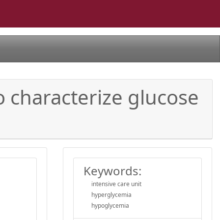
o characterize glucose
Keywords:
intensive care unit
hyperglycemia
hypoglycemia