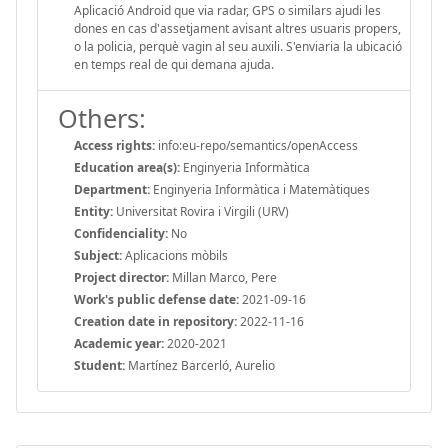
Aplicació Android que via radar, GPS o similars ajudi les
dones en cas d'assetjament avisant altres usuaris propers,
o la policia, perquè vagin al seu auxili. S'enviaria la ubicació
en temps real de qui demana ajuda.
Others:
Access rights:
info:eu-repo/semantics/openAccess
Education area(s):
Enginyeria Informàtica
Department:
Enginyeria Informàtica i Matemàtiques
Entity:
Universitat Rovira i Virgili (URV)
Confidenciality:
No
Subject:
Aplicacions mòbils
Project director:
Millan Marco, Pere
Work's public defense date:
2021-09-16
Creation date in repository:
2022-11-16
Academic year:
2020-2021
Student:
Martínez Barcerló, Aurelio