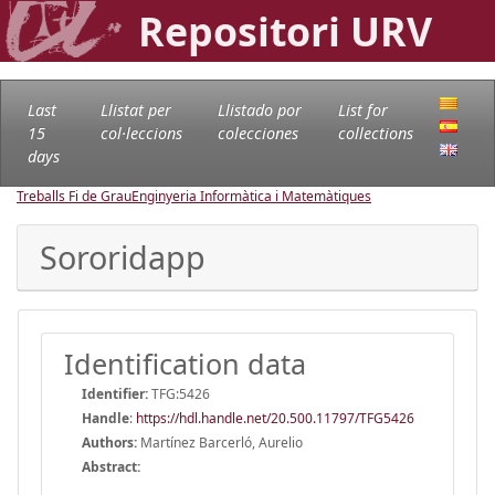
Repositori URV
Last
Llistat per
Llistado por
List for
15
col·leccions
colecciones
collections
days
Treballs Fi de Grau
Enginyeria Informàtica i Matemàtiques
Sororidapp
Identification data
Identifier:
TFG:5426
Handle
:
https://hdl.handle.net/20.500.11797/TFG5426
Authors:
Martínez Barcerló, Aurelio
Abstract: