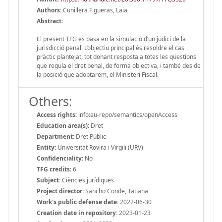
Authors:
Cunillera Figueras, Laia
Abstract:
El present TFG es basa en la simulació d’un judici de la
jurisdicció penal. L’objectiu principal és resoldre el cas
pràctic plantejat, tot donant resposta a totes les qüestions
que regula el dret penal, de forma objectiva, i també des de
la posició que adoptarem, el Ministeri Fiscal.
Others:
Access rights:
info:eu-repo/semantics/openAccess
Education area(s):
Dret
Department:
Dret Públic
Entity:
Universitat Rovira i Virgili (URV)
Confidenciality:
No
TFG credits:
6
Subject:
Ciències jurídiques
Project director:
Sancho Conde, Tatiana
Work's public defense date:
2022-06-30
Creation date in repository:
2023-01-23