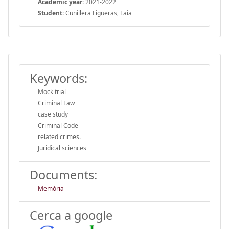
Academic year:
2021-2022
Student:
Cunillera Figueras, Laia
Keywords:
Mock trial
Criminal Law
case study
Criminal Code
related crimes.
Juridical sciences
Documents:
Memòria
Cerca a google