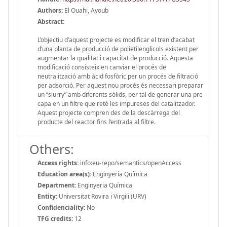
Authors:
El Ouahi, Ayoub
Abstract:
L’objectiu d’aquest projecte es modificar el tren d’acabat
d’una planta de producció de polietilenglicols existent per
augmentar la qualitat i capacitat de producció. Aquesta
modificació consisteix en canviar el procés de
neutralització amb àcid fosfòric per un procés de filtració
per adsorció. Per aquest nou procés és necessari preparar
un “slurry” amb diferents sòlids, per tal de generar una pre-
capa en un filtre que reté les impureses del catalitzador.
Aquest projecte compren des de la descàrrega del
producte del reactor fins l’entrada al filtre.
Others:
Access rights:
info:eu-repo/semantics/openAccess
Education area(s):
Enginyeria Química
Department:
Enginyeria Química
Entity:
Universitat Rovira i Virgili (URV)
Confidenciality:
No
TFG credits:
12