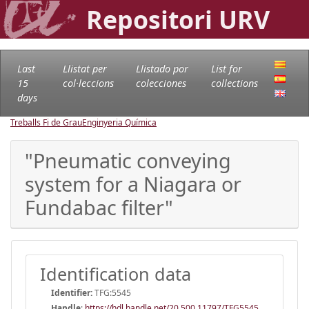
Repositori URV
Last
Llistat per
Llistado por
List for
15
col·leccions
colecciones
collections
days
Treballs Fi de Grau
Enginyeria Química
"Pneumatic conveying
system for a Niagara or
Fundabac filter"
Identification data
Identifier:
TFG:5545
Handle
:
https://hdl.handle.net/20.500.11797/TFG5545