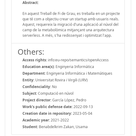
Abstract:
En aquest Treball de Fi de Grau, es treballa en un projecte
que té com a objectiu crear un startup amb usuaris reals.
Aquest, requereix la migració d'una aplicació al núvol del
camp de la metabolòmica mitjançant una arquitectura
serverless. A més, s'ha redissenyat i optimitzat l'app.
Others:
Access rights:
info:eu-repo/semantics/openAccess
Education area(s):
Enginyeria Informàtica
Department:
Enginyeria Informàtica i Matemàtiques
Entity:
Universitat Rovira i Virgili (URV)
Confidenciality:
No
Subject:
Computació en núvol
Project director:
García López, Pedro
Work's public defense date:
2022-09-13
Creation date in repository:
2023-05-04
Academic year:
2021-2022
Student:
Benabdelkrim Zakan, Usama