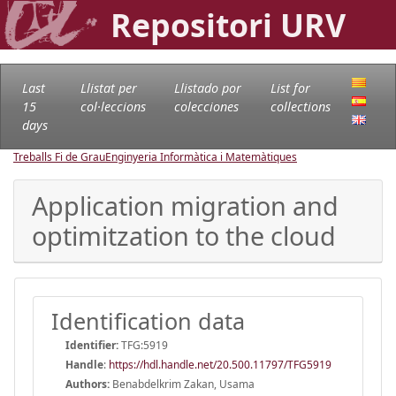
Repositori URV
Last
Llistat per
Llistado por
List for
15
col·leccions
colecciones
collections
days
Treballs Fi de Grau
Enginyeria Informàtica i Matemàtiques
Application migration and
optimitzation to the cloud
Identification data
Identifier:
TFG:5919
Handle
:
https://hdl.handle.net/20.500.11797/TFG5919
Authors:
Benabdelkrim Zakan, Usama