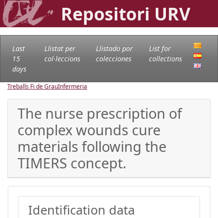
Repositori URV
Last
Llistat per
Llistado por
List for
15
col·leccions
colecciones
collections
days
Treballs Fi de Grau
Infermeria
The nurse prescription of
complex wounds cure
materials following the
TIMERS concept.
Identification data