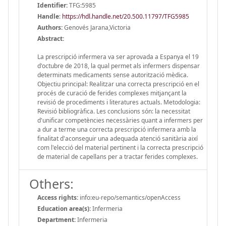
Identifier:
TFG:5985
Handle
:
https://hdl.handle.net/20.500.11797/TFG5985
Authors:
Genovés Jarana,Victoria
Abstract:
La prescripció infermera va ser aprovada a Espanya el 19
d'octubre de 2018, la qual permet als infermers dispensar
determinats medicaments sense autorització mèdica.
Objectiu principal: Realitzar una correcta prescripció en el
procés de curació de ferides complexes mitjançant la
revisió de procediments i literatures actuals. Metodologia:
Revisió bibliogràfica. Les conclusions són: la necessitat
d'unificar competències necessàries quant a infermers per
a dur a terme una correcta prescripció infermera amb la
finalitat d'aconseguir una adequada atenció sanitària així
com l'elecció del material pertinent i la correcta prescripció
de material de capellans per a tractar ferides complexes.
Others:
Access rights:
info:eu-repo/semantics/openAccess
Education area(s):
Infermeria
Department:
Infermeria