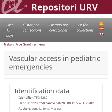
Repositori URV
Last
Llistat per
Llistado por
List for
15
col·leccions
colecciones
collections
days
Treballs Fi de Grau
Infermeria
Vascular access in pediatric
emergencies
Identification data
Identifier:
TFG:6282
Handle
:
https://hdl.handle.net/20.500.11797/TFG6282
Authors:
Luna Laliena, Marina