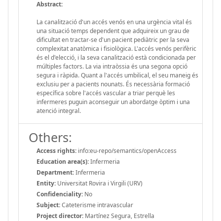
Abstract:
La canalització d'un accés venós en una urgència vital és
una situació temps dependent que adquireix un grau de
dificultat en tractar-se d'un pacient pediàtric per la seva
complexitat anatòmica i fisiològica. L'accés venós perifèric
és el d'elecció, i la seva canalització està condicionada per
múltiples factors. La via intraòssia és una segona opció
segura i ràpida. Quant a l'accés umbilical, el seu maneig és
exclusiu per a pacients nounats. És necessària formació
específica sobre l'accés vascular a triar perquè les
infermeres puguin aconseguir un abordatge òptim i una
atenció integral.
Others:
Access rights:
info:eu-repo/semantics/openAccess
Education area(s):
Infermeria
Department:
Infermeria
Entity:
Universitat Rovira i Virgili (URV)
Confidenciality:
No
Subject:
Cateterisme intravascular
Project director:
Martínez Segura, Estrella