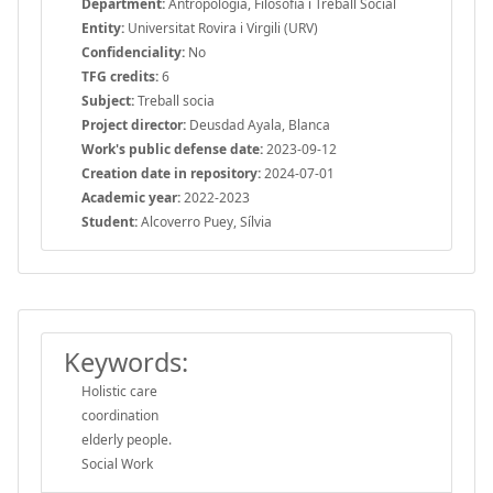
Department:
Antropologia, Filosofia i Treball Social
Entity:
Universitat Rovira i Virgili (URV)
Confidenciality:
No
TFG credits:
6
Subject:
Treball socia
Project director:
Deusdad Ayala, Blanca
Work's public defense date:
2023-09-12
Creation date in repository:
2024-07-01
Academic year:
2022-2023
Student:
Alcoverro Puey, Sílvia
Keywords:
Holistic care
coordination
elderly people.
Social Work