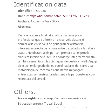
Identification data
Identifier:
TFG:7238
Handle
:
https://hdl.handle.net/20.500.11797/TFG7238
Authors:
Alcoverro Puey, Sílvia
Abstract:
L’article te com a finalitat analitzar la bona praxi
professional que s’ofereix en els serveis d’atenció
domiciliària en serveis de gent gran prioritzant la
intervenció directa de la cura entre treballadora familiar i
usuari. No obstant això, per comprendre tot el procés
d’aqueta intervenció i fer un abordatge integral d’aquesta,
també s’esmentaran les tècniques de gestió a nivell d’equip
directiu i en la gestió de les coordinadores del servei. La
metodologia de recerca es qualitativa mitjançant
entrevistes semiestructurades tant a la part gestoria com
receptora del servei.
Others:
Access rights:
info:eu-repo/semantics/openAccess
Education area(s):
Treball Social