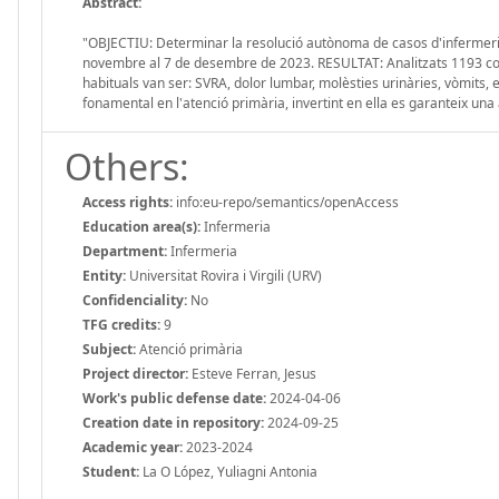
Abstract:
"OBJECTIU: Determinar la resolució autònoma de casos d'infermeria
novembre al 7 de desembre de 2023. RESULTAT: Analitzats 1193 cons
habituals van ser: SVRA, dolor lumbar, molèsties urinàries, vòmits,
fonamental en l'atenció primària, invertint en ella es garanteix una
Others:
Access rights:
info:eu-repo/semantics/openAccess
Education area(s):
Infermeria
Department:
Infermeria
Entity:
Universitat Rovira i Virgili (URV)
Confidenciality:
No
TFG credits:
9
Subject:
Atenció primària
Project director:
Esteve Ferran, Jesus
Work's public defense date:
2024-04-06
Creation date in repository:
2024-09-25
Academic year:
2023-2024
Student:
La O López, Yuliagni Antonia