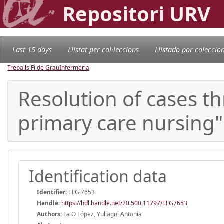
Repositori URV
Last 15 days
Llistat per col·leccions
Llistado por coleccio
Treballs Fi de Grau
Infermeria
Resolution of cases 
primary care nursing"
Identification data
Identifier:
TFG:7653
Handle
:
https://hdl.handle.net/20.500.11797/TFG7653
Authors:
La O López, Yuliagni Antonia