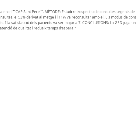
 en el ""CAP Sant Pere"". MÈTODE: Estudi retrospectiu de consultes urgents de 
ultes, el 53% derivat al metge i l'11% va reconsultar amb el. Els motius de con
 etc. I la satisfacció dels pacients va ser major a 7. CONCLUSIONS: La GED juga u
 atenció de qualitat i redueix temps d'espera."