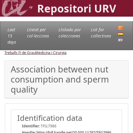
Repositori URV
Last
Llistat per
Llistado por
List for
15
col·leccions
colecciones
collections
days
Treballs Fi de Grau
Medicina i Cirurgia
Association between nut
consumption and sperm
quality
Identification data
Identifier:
TFG:7986
Handle
:
https://hdl.handle.net/20.500.11797/TFG7986