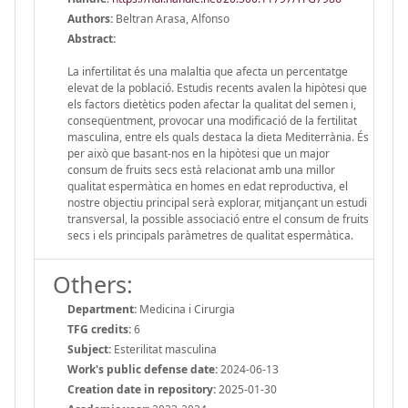
Authors:
Beltran Arasa, Alfonso
Abstract:
La infertilitat és una malaltia que afecta un percentatge
elevat de la població. Estudis recents avalen la hipòtesi que
els factors dietètics poden afectar la qualitat del semen i,
conseqüentment, provocar una modificació de la fertilitat
masculina, entre els quals destaca la dieta Mediterrània. És
per això que basant-nos en la hipòtesi que un major
consum de fruits secs està relacionat amb una millor
qualitat espermàtica en homes en edat reproductiva, el
nostre objectiu principal serà explorar, mitjançant un estudi
transversal, la possible associació entre el consum de fruits
secs i els principals paràmetres de qualitat espermàtica.
Others:
Department:
Medicina i Cirurgia
TFG credits:
6
Subject:
Esterilitat masculina
Work's public defense date:
2024-06-13
Creation date in repository:
2025-01-30