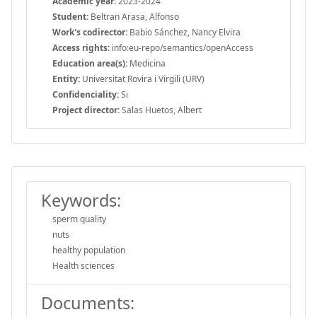
Academic year:
2023-2024
Student:
Beltran Arasa, Alfonso
Work's codirector:
Babio Sánchez, Nancy Elvira
Access rights:
info:eu-repo/semantics/openAccess
Education area(s):
Medicina
Entity:
Universitat Rovira i Virgili (URV)
Confidenciality:
Si
Project director:
Salas Huetos, Albert
Keywords:
sperm quality
nuts
healthy population
Health sciences
Documents: