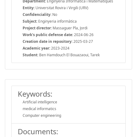
Department:
Enginyeria Informàtica i Matemàtiques
Entity:
Universitat Rovira i Virgili (URV)
Confidenciality:
No
Subject:
Enginyeria informàtica
Project director:
Massaguer Pla, Jordi
Work's public defense date:
2024-06-26
Creation date in repository:
2025-03-27
Academic year:
2023-2024
Student:
Ben Hamdouch El Bouazaoui, Tarek
Keywords:
Artificial intelligence
medical informatics
Computer engineering
Documents: