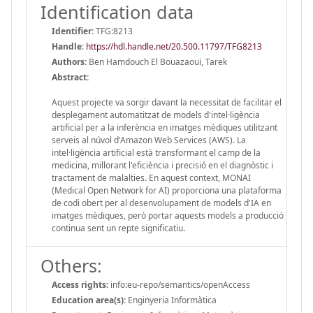
Identification data
Identifier:
TFG:8213
Handle
:
https://hdl.handle.net/20.500.11797/TFG8213
Authors:
Ben Hamdouch El Bouazaoui, Tarek
Abstract:
Aquest projecte va sorgir davant la necessitat de facilitar el
desplegament automatitzat de models d'intel·ligència
artificial per a la inferència en imatges mèdiques utilitzant
serveis al núvol d'Amazon Web Services (AWS). La
intel·ligència artificial està transformant el camp de la
medicina, millorant l'eficiència i precisió en el diagnòstic i
tractament de malalties. En aquest context, MONAI
(Medical Open Network for AI) proporciona una plataforma
de codi obert per al desenvolupament de models d'IA en
imatges mèdiques, però portar aquests models a producció
continua sent un repte significatiu.
Others:
Access rights:
info:eu-repo/semantics/openAccess
Education area(s):
Enginyeria Informàtica