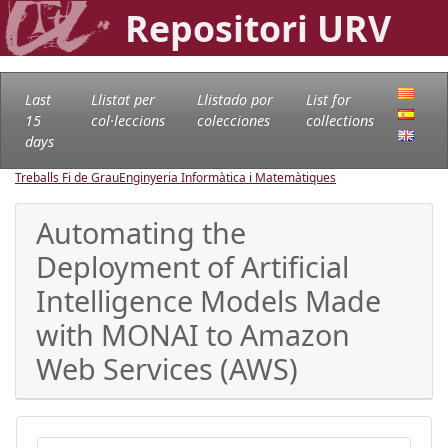
Repositori URV
Last
Llistat per
Llistado por
List for
15
col·leccions
colecciones
collections
days
Treballs Fi de Grau
Enginyeria Informàtica i Matemàtiques
Automating the
Deployment of Artificial
Intelligence Models Made
with MONAI to Amazon
Web Services (AWS)