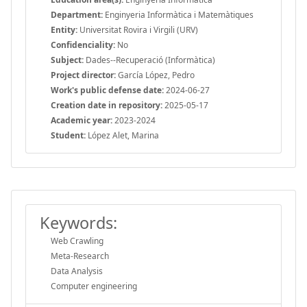
Department:
Enginyeria Informàtica i Matemàtiques
Entity:
Universitat Rovira i Virgili (URV)
Confidenciality:
No
Subject:
Dades--Recuperació (Informàtica)
Project director:
García López, Pedro
Work's public defense date:
2024-06-27
Creation date in repository:
2025-05-17
Academic year:
2023-2024
Student:
López Alet, Marina
Keywords:
Web Crawling
Meta-Research
Data Analysis
Computer engineering