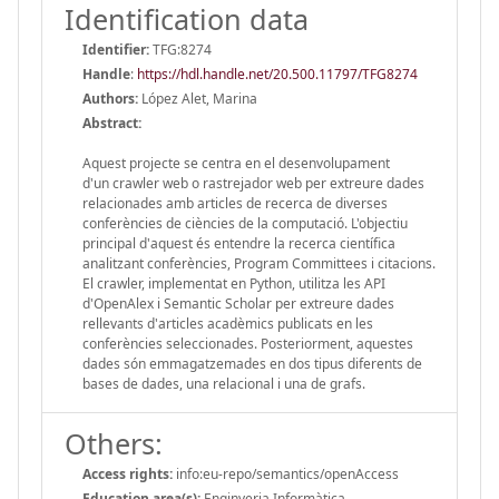
Identification data
Identifier:
TFG:8274
Handle
:
https://hdl.handle.net/20.500.11797/TFG8274
Authors:
López Alet, Marina
Abstract:
Aquest projecte se centra en el desenvolupament
d'un crawler web o rastrejador web per extreure dades
relacionades amb articles de recerca de diverses
conferències de ciències de la computació. L'objectiu
principal d'aquest és entendre la recerca científica
analitzant conferències, Program Committees i citacions.
El crawler, implementat en Python, utilitza les API
d'OpenAlex i Semantic Scholar per extreure dades
rellevants d'articles acadèmics publicats en les
conferències seleccionades. Posteriorment, aquestes
dades són emmagatzemades en dos tipus diferents de
bases de dades, una relacional i una de grafs.
Others:
Access rights:
info:eu-repo/semantics/openAccess
Education area(s):
Enginyeria Informàtica