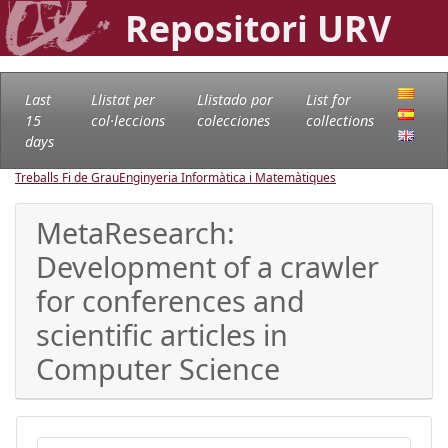
Repositori URV
Last
Llistat per
Llistado por
List for
15
col·leccions
colecciones
collections
days
Treballs Fi de Grau
Enginyeria Informàtica i Matemàtiques
MetaResearch:
Development of a crawler
for conferences and
scientific articles in
Computer Science