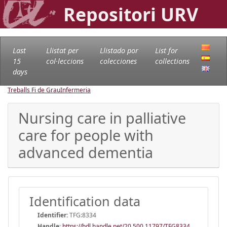
Repositori URV
Last
Llistat per
Llistado por
List for
15
col·leccions
colecciones
collections
days
Treballs Fi de Grau
Infermeria
Nursing care in palliative
care for people with
advanced dementia
Identification data
Identifier:
TFG:8334
Handle
:
https://hdl.handle.net/20.500.11797/TFG8334