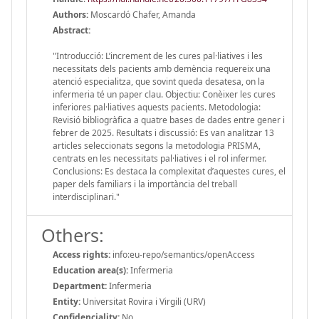
Authors:
Moscardó Chafer, Amanda
Abstract:
"Introducció: L’increment de les cures pal·liatives i les
necessitats dels pacients amb demència requereix una
atenció especialitza, que sovint queda desatesa, on la
infermeria té un paper clau. Objectiu: Conèixer les cures
inferiores pal·liatives aquests pacients. Metodologia:
Revisió bibliogràfica a quatre bases de dades entre gener i
febrer de 2025. Resultats i discussió: Es van analitzar 13
articles seleccionats segons la metodologia PRISMA,
centrats en les necessitats pal·liatives i el rol infermer.
Conclusions: Es destaca la complexitat d’aquestes cures, el
paper dels familiars i la importància del treball
interdisciplinari."
Others:
Access rights:
info:eu-repo/semantics/openAccess
Education area(s):
Infermeria
Department:
Infermeria
Entity:
Universitat Rovira i Virgili (URV)
Confidenciality:
No