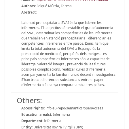
Authors:
Folqué Múrria, Teresa
Abstract:
L’atenció prehospitalària SVAI és la que lideren les
infermeres. Els objectius són establir el grau d’autonomia
del SVAI, determinar les competències de les infermeres
que treballen en atenció prehospitalària i diferenciar les
competències infermeres entre països. L’únic ítem que
limita la total autonomia del SVAI a Espanya és la
prescripció de medicació, perquè és dels metges. Les
principals competències infermeres són la capacitat de
lideratge, valoració integral, prevenció de les futures
possibles complicacions, realitzar cures d’infermeria,
acompanyament a la família i funció docent i investigadora.
S’han trobat diferències substancials entre el paper
d’infermeria a Espanya comparat amb altres països.
Others:
Access rights:
info:eu-repo/semantics/openAccess
Education area(s):
Infermeria
Department:
Infermeria
Entity:
Universitat Rovira i Virgili (URV)