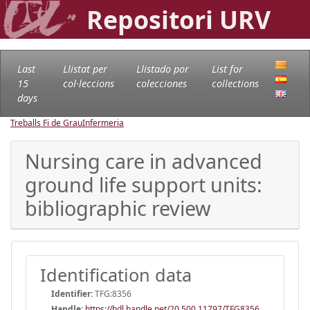
Repositori URV
Last
Llistat per
Llistado por
List for
15
col·leccions
colecciones
collections
days
Treballs Fi de Grau
Infermeria
Nursing care in advanced
ground life support units:
bibliographic review
Identification data
Identifier:
TFG:8356
Handle
:
https://hdl.handle.net/20.500.11797/TFG8356