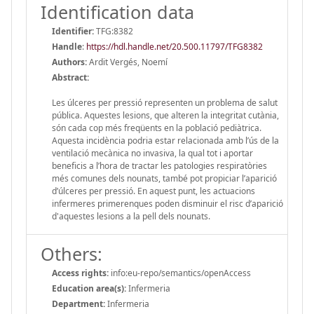
Identification data
Identifier:
TFG:8382
Handle
:
https://hdl.handle.net/20.500.11797/TFG8382
Authors:
Ardit Vergés, Noemí
Abstract:
Les úlceres per pressió representen un problema de salut
pública. Aquestes lesions, que alteren la integritat cutània,
són cada cop més freqüents en la població pediàtrica.
Aquesta incidència podria estar relacionada amb l’ús de la
ventilació mecànica no invasiva, la qual tot i aportar
beneficis a l’hora de tractar les patologies respiratòries
més comunes dels nounats, també pot propiciar l’aparició
d’úlceres per pressió. En aquest punt, les actuacions
infermeres primerenques poden disminuir el risc d’aparició
d'aquestes lesions a la pell dels nounats.
Others:
Access rights:
info:eu-repo/semantics/openAccess
Education area(s):
Infermeria
Department:
Infermeria