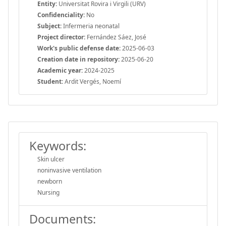
Entity:
Universitat Rovira i Virgili (URV)
Confidenciality:
No
Subject:
Infermeria neonatal
Project director:
Fernández Sáez, José
Work's public defense date:
2025-06-03
Creation date in repository:
2025-06-20
Academic year:
2024-2025
Student:
Ardit Vergés, Noemí
Keywords:
Skin ulcer
noninvasive ventilation
newborn
Nursing
Documents: