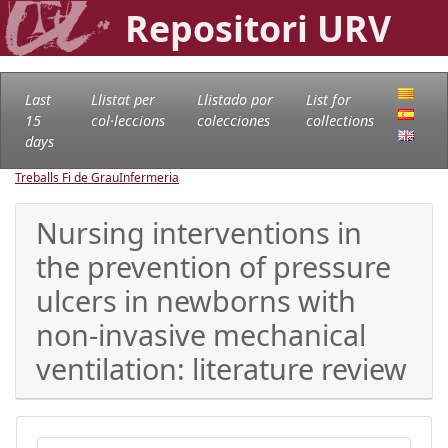
Repositori URV
Last
Llistat per
Llistado por
List for
15
col·leccions
colecciones
collections
days
Treballs Fi de Grau
Infermeria
Nursing interventions in
the prevention of pressure
ulcers in newborns with
non-invasive mechanical
ventilation: literature review