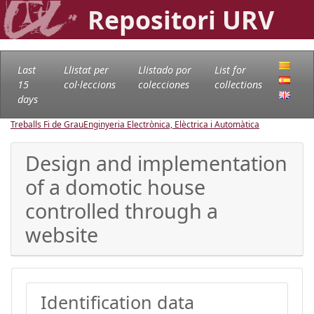
Repositori URV
Last
Llistat per
Llistado por
List for
15
col·leccions
colecciones
collections
days
Treballs Fi de Grau
Enginyeria Electrònica, Elèctrica i Automàtica
Design and implementation
of a domotic house
controlled through a
website
Identification data