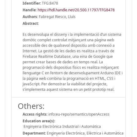
Identifier:
TFG:8478
Handle
:
https://hdl.handle.net/20.500.11797/TFG8478
Authors:
Fabregat Riesco, Lluís
Abstract:
Es desenvolupa el disseny i la implementació d’un sistema
domòtic complet controlat mitjançant una pàgina web
accessible des de qualsevol dispositiu amb connexió a
Internet. La gestió de les dades es realitza a través de
Firebase Realtime Database, una eina de Google que
permet crear bases de dades en temps real. La
programació dels dispositius físics es realitza mitjançant
llenguatge C en l’entorn de desenvolupament Arduino IDE i
la pàgina web combina la programació en HTML, CSS i
JavaScript. Per demostrar la viabilitat del projecte,
s’implementa aquest sistema en un petit prototip real.
Others:
Access rights:
info:eu-repo/semantics/openAccess
Education area(s):
Enginyeria Electrònica Industrial i Automàtica
Department:
Enginyeria Electrònica, Elèctrica i Automàtica