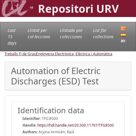
Repositori URV
Last
Llistat per
Llistado por
List for
15
col·leccions
colecciones
collections
days
Treballs Fi de Grau
Enginyeria Electrònica, Elèctrica i Automàtica
Automation of Electric
Discharges (ESD) Test
Identification data
Identifier:
TFG:8500
Handle
:
https://hdl.handle.net/20.500.11797/TFG8500
Authors:
Arjona Armisén, Raúl