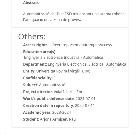
Abstract:
Automatització del Test ESD mitjançant un sistema robòtic i
l'adequació de la zona de proves.
Others:
Access rights:
info:eu-repo/semantics/openAccess
Education area(s):
Enginyeria Electrònica Industrial i Automàtica
Department:
Enginyeria Electrònica, Elèctrica i Automàtica
Entity:
Universitat Rovira i Virgili (URV)
Confidenciality:
Si
Subject:
Automatització
Project director:
Vidal Idiarte, Enric
Work's public defense date:
2024-07-01
Creation date in repository:
2025-07-11
Academic year:
2023-2024
Student:
Arjona Armisén, Raúl