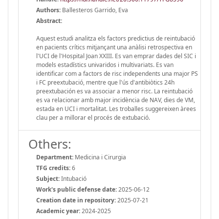
Authors:
Ballesteros Garrido, Eva
Abstract:
Aquest estudi analitza els factors predictius de reintubació
en pacients crítics mitjançant una anàlisi retrospectiva en
l'UCI de l'Hospital Joan XXIII. Es van emprar dades del SIC i
models estadístics univaridos i multivariats. Es van
identificar com a factors de risc independents una major PS
i FC preextubació, mentre que l'ús d'antibiòtics 24h
preextubación es va associar a menor risc. La reintubació
es va relacionar amb major incidència de NAV, dies de VM,
estada en UCI i mortalitat. Les troballes suggereixen àrees
clau per a millorar el procés de extubació.
Others:
Department:
Medicina i Cirurgia
TFG credits:
6
Subject:
Intubació
Work's public defense date:
2025-06-12
Creation date in repository:
2025-07-21
Academic year:
2024-2025