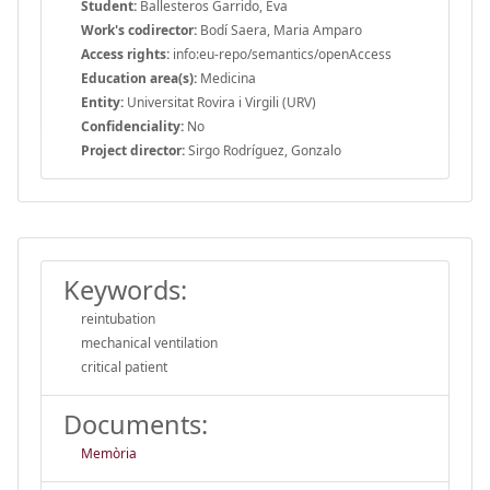
Student:
Ballesteros Garrido, Eva
Work's codirector:
Bodí Saera, Maria Amparo
Access rights:
info:eu-repo/semantics/openAccess
Education area(s):
Medicina
Entity:
Universitat Rovira i Virgili (URV)
Confidenciality:
No
Project director:
Sirgo Rodríguez, Gonzalo
Keywords:
reintubation
mechanical ventilation
critical patient
Documents:
Memòria