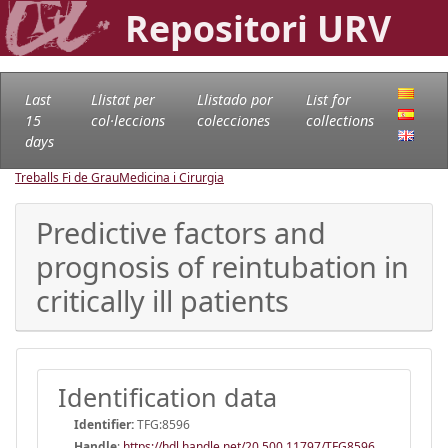
Repositori URV
Last
Llistat per
Llistado por
List for
15
col·leccions
colecciones
collections
days
Treballs Fi de Grau
Medicina i Cirurgia
Predictive factors and
prognosis of reintubation in
critically ill patients
Identification data
Identifier:
TFG:8596
Handle
:
https://hdl.handle.net/20.500.11797/TFG8596