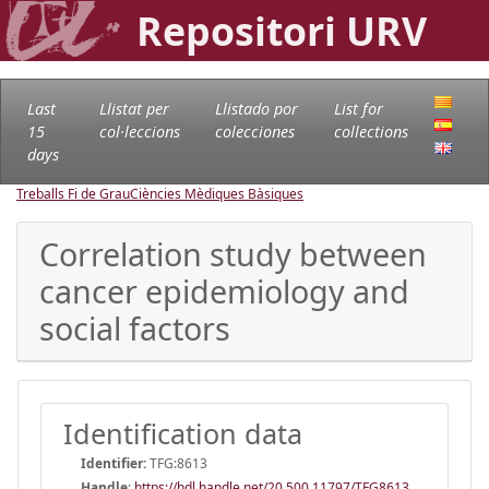
Repositori URV
Last
Llistat per
Llistado por
List for
15
col·leccions
colecciones
collections
days
Treballs Fi de Grau
Ciències Mèdiques Bàsiques
Correlation study between
cancer epidemiology and
social factors
Identification data
Identifier:
TFG:8613
Handle
:
https://hdl.handle.net/20.500.11797/TFG8613