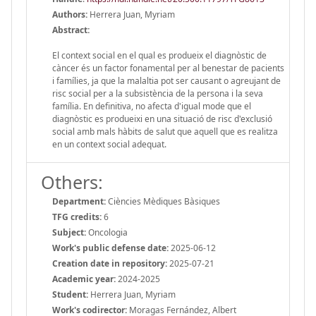
Authors:
Herrera Juan, Myriam
Abstract:
El context social en el qual es produeix el diagnòstic de
càncer és un factor fonamental per al benestar de pacients
i famílies, ja que la malaltia pot ser causant o agreujant de
risc social per a la subsistència de la persona i la seva
família. En definitiva, no afecta d'igual mode que el
diagnòstic es produeixi en una situació de risc d'exclusió
social amb mals hàbits de salut que aquell que es realitza
en un context social adequat.
Others:
Department:
Ciències Mèdiques Bàsiques
TFG credits:
6
Subject:
Oncologia
Work's public defense date:
2025-06-12
Creation date in repository:
2025-07-21
Academic year:
2024-2025
Student:
Herrera Juan, Myriam
Work's codirector:
Moragas Fernández, Albert