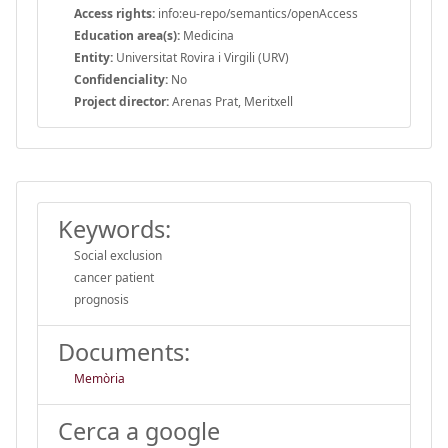
Access rights:
info:eu-repo/semantics/openAccess
Education area(s):
Medicina
Entity:
Universitat Rovira i Virgili (URV)
Confidenciality:
No
Project director:
Arenas Prat, Meritxell
Keywords:
Social exclusion
cancer patient
prognosis
Documents:
Memòria
Cerca a google