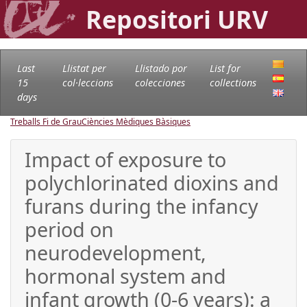
Repositori URV
Last
Llistat per
Llistado por
List for
15
col·leccions
colecciones
collections
days
Treballs Fi de Grau
Ciències Mèdiques Bàsiques
Impact of exposure to
polychlorinated dioxins and
furans during the infancy
period on
neurodevelopment,
hormonal system and
infant growth (0-6 years): a