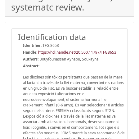
systematc review.
Identification data
Identifier:
TFG:8653
Handle
:
https://hdl.handle.net/20.500.11797/TFG8653
Authors:
Bouyfounassen Aynaou, Soukayna
Abstract:
Les dioxines són tòxics persistents que passen de la mare
al lactant a través de la llet materna, convertint els nadons
en un grup de risc. Es va buscar establir la relació entre
aquesta exposició i alteracions en el
neurodesenvolupament, el sistema hormonal i el
creixement infantil (0-6 anys). Es van seleccionar 8 articles
seguint els criteris PRISMA i classificats segons SIGN.
L'exposició a dioxines a través de la llet materna es va
associar amb alteracions hormonals, desenvolupament
físic i cognitiu, i canvis en el comportament. Tot i que els
efectes són negatius, l'OMS manté la seva recomanació de
la lactància pels seus beneficis. Es requereixen més