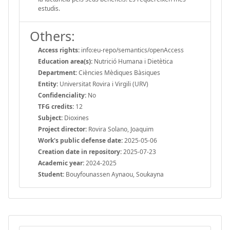
estudis.
Others:
Access rights:
info:eu-repo/semantics/openAccess
Education area(s):
Nutrició Humana i Dietètica
Department:
Ciències Mèdiques Bàsiques
Entity:
Universitat Rovira i Virgili (URV)
Confidenciality:
No
TFG credits:
12
Subject:
Dioxines
Project director:
Rovira Solano, Joaquim
Work's public defense date:
2025-05-06
Creation date in repository:
2025-07-23
Academic year:
2024-2025
Student:
Bouyfounassen Aynaou, Soukayna