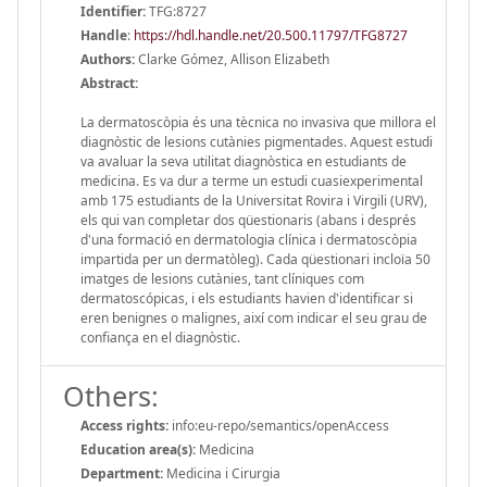
Identifier:
TFG:8727
Handle
:
https://hdl.handle.net/20.500.11797/TFG8727
Authors:
Clarke Gómez, Allison Elizabeth
Abstract:
La dermatoscòpia és una tècnica no invasiva que millora el
diagnòstic de lesions cutànies pigmentades. Aquest estudi
va avaluar la seva utilitat diagnòstica en estudiants de
medicina. Es va dur a terme un estudi cuasiexperimental
amb 175 estudiants de la Universitat Rovira i Virgili (URV),
els qui van completar dos qüestionaris (abans i després
d'una formació en dermatologia clínica i dermatoscòpia
impartida per un dermatòleg). Cada qüestionari incloïa 50
imatges de lesions cutànies, tant clíniques com
dermatoscópicas, i els estudiants havien d'identificar si
eren benignes o malignes, així com indicar el seu grau de
confiança en el diagnòstic.
Others:
Access rights:
info:eu-repo/semantics/openAccess
Education area(s):
Medicina
Department:
Medicina i Cirurgia