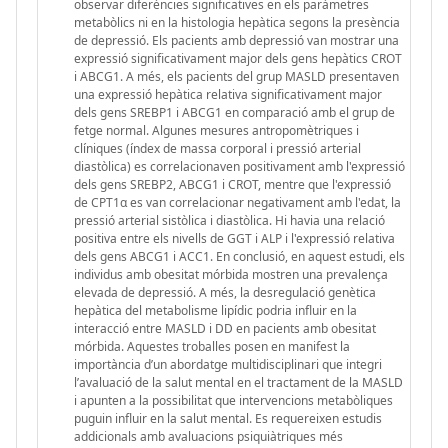
observar diferències significatives en els paràmetres
metabòlics ni en la histologia hepàtica segons la presència
de depressió. Els pacients amb depressió van mostrar una
expressió significativament major dels gens hepàtics CROT
i ABCG1. A més, els pacients del grup MASLD presentaven
una expressió hepàtica relativa significativament major
dels gens SREBP1 i ABCG1 en comparació amb el grup de
fetge normal. Algunes mesures antropomètriques i
clíniques (índex de massa corporal i pressió arterial
diastòlica) es correlacionaven positivament amb l'expressió
dels gens SREBP2, ABCG1 i CROT, mentre que l'expressió
de CPT1α es van correlacionar negativament amb l'edat, la
pressió arterial sistòlica i diastòlica. Hi havia una relació
positiva entre els nivells de GGT i ALP i l'expressió relativa
dels gens ABCG1 i ACC1. En conclusió, en aquest estudi, els
individus amb obesitat mórbida mostren una prevalença
elevada de depressió. A més, la desregulació genètica
hepàtica del metabolisme lipídic podria influir en la
interacció entre MASLD i DD en pacients amb obesitat
mórbida. Aquestes troballes posen en manifest la
importància d’un abordatge multidisciplinari que integri
l’avaluació de la salut mental en el tractament de la MASLD
i apunten a la possibilitat que intervencions metabòliques
puguin influir en la salut mental. Es requereixen estudis
addicionals amb avaluacions psiquiàtriques més