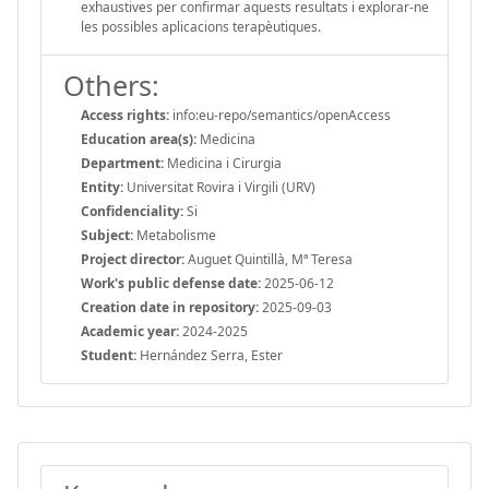
exhaustives per confirmar aquests resultats i explorar-ne
les possibles aplicacions terapèutiques.
Others:
Access rights:
info:eu-repo/semantics/openAccess
Education area(s):
Medicina
Department:
Medicina i Cirurgia
Entity:
Universitat Rovira i Virgili (URV)
Confidenciality:
Si
Subject:
Metabolisme
Project director:
Auguet Quintillà, Mª Teresa
Work's public defense date:
2025-06-12
Creation date in repository:
2025-09-03
Academic year:
2024-2025
Student:
Hernández Serra, Ester