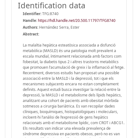
Identification data
Identifier:
TFG:8740
Handle
:
https://hdl.handle.net/20.500.11797/TFG8740
Authors:
Hernández Serra, Ester
Abstract:
La malaltia hepàtica esteatòsica associada a disfunció
metabòlica (MASLD) és una patologia molt prevalent a
escala mundial, íntimament relacionada amb factors com
l’obesitat, la diabetis tipus 2 i altres trastorns metabòlics
que promouen l’acumulació de greix i la inflamació al fetge.
Recentment, diversos estudis han proposat una possible
associació entre la MASLD i la depressió, tot i que els
mecanismes subjacents encara no estan completament
definits. Aquest estudi busca investigar la relació entre la
depressió, la MASLD i el metabolisme dels lípids hepàtics,
analitzant una cohort de pacients amb obesitat mòrbida
sotmesos a cirurgia bariàtrica. Es van recopilar dades
clíniques, bioquímiques, histopatològiques i moleculars,
incloent-hi l’anàlisi de l’expressió de gens hepàtics
relacionats amb el metabolisme lipídic, com CROT i ABCG1.
Els resultats van indicar una elevada prevalença de
síndrome depressiva en pacients obesos, però no es van