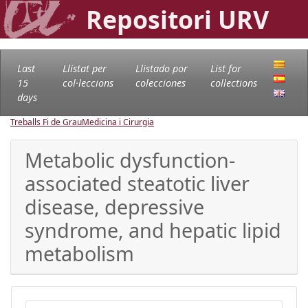
Repositori URV
Last
Llistat per
Llistado por
List for
15
col·leccions
colecciones
collections
days
Treballs Fi de Grau
Medicina i Cirurgia
Metabolic dysfunction-
associated steatotic liver
disease, depressive
syndrome, and hepatic lipid
metabolism