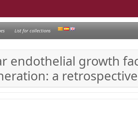
nes
List for collections
lar endothelial growth fa
eration: a retrospective