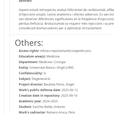
Abstract:
Aquest estudi retrospectiu avalua l'efectivitat de ranibizumab, afl
d'injeccions anuals, canvis anatòmics i efectes adversos. Es van inc
van observar diferències significatives en la freqüència d'injeccio
pèrdua d'eficàcia. Brolucizumab va requerir més injeccions i va pres
considerant biomarcadores per a optimitzar el tractament.
Others:
Access rights:
info:eu-repo/semantics/openAccess
Education area(s):
Medicina
Department:
Medicina i Cirurgia
Entity:
Universitat Rovira i Virgili (URV)
Confidenciality:
Si
Subject:
Degeneració
Project director:
Bautista Perez, Àngel
Work's public defense date:
2025-06-12
Creation date in repository:
2025-09-10
Academic year:
2024-2025
Student:
Sanchis Belda, Antonio
Work's codirector:
Romero Aroca, Pere