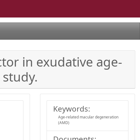
ctor in exudative age-
 study.
Keywords:
Age-related macular degeneration
(AMD)
Documents: