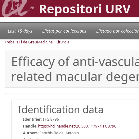
Repositori URV
Last 15 days
Llistat per col·leccions
Llistado por coleccio
Treballs Fi de Grau
Medicina i Cirurgia
Efficacy of anti-vascu
related macular degen
Identification data
Identifier:
TFG:8796
Handle
:
https://hdl.handle.net/20.500.11797/TFG8796
Authors:
Sanchis Belda, Antonio