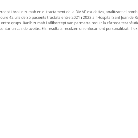
ibercept i brolucizumab en el tractament de la DMAE exudativa, analitzant el nomb
loure 42 ulls de 35 pacients tractats entre 2021 i 2023 a l'Hospital Sant Joan de R
ns entre grups. Ranibizumab i aflibercept van permetre reduir la càrrega terapèut
entar un cas de uveítis. Els resultats recolzen un enfocament personalitzat i flexi