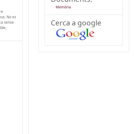
Memòria
re
eus. No es
Cerca a google
ica sense
ble,