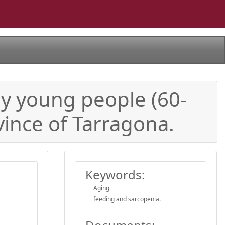
rly young people (60-
ovince of Tarragona.
Keywords:
Aging
feeding and sarcopenia.