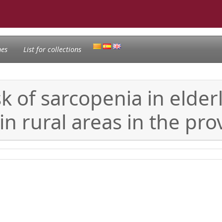
nes
List for collections
sk of sarcopenia in elde
 in rural areas in the pr