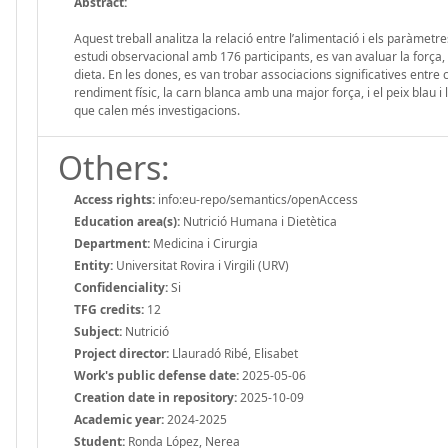
Abstract:
Aquest treball analitza la relació entre l’alimentació i els paràme
estudi observacional amb 176 participants, es van avaluar la força,
dieta. En les dones, es van trobar associacions significatives entr
rendiment físic, la carn blanca amb una major força, i el peix blau i
que calen més investigacions.
Others:
Access rights:
info:eu-repo/semantics/openAccess
Education area(s):
Nutrició Humana i Dietètica
Department:
Medicina i Cirurgia
Entity:
Universitat Rovira i Virgili (URV)
Confidenciality:
Si
TFG credits:
12
Subject:
Nutrició
Project director:
Llauradó Ribé, Elisabet
Work's public defense date:
2025-05-06
Creation date in repository:
2025-10-09
Academic year:
2024-2025
Student:
Ronda López, Nerea