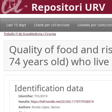
Repositori URV
Last 15 days
Llistat per col·leccions
Llistado por coleccio
Treballs Fi de Grau
Medicina i Cirurgia
Quality of food and ri
74 years old) who live
Identification data
Identifier:
TFG:8919
Handle
:
https://hdl.handle.net/20.500.11797/TFG8919
Authors:
Ronda López, Nerea