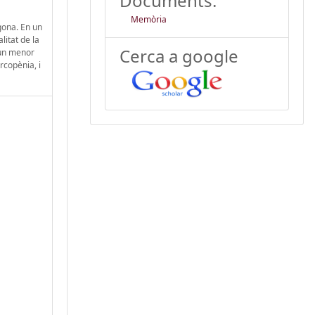
Documents:
Memòria
gona. En un
litat de la
Cerca a google
 un menor
rcopènia, i