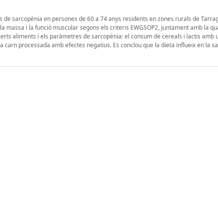
tres de sarcopènia en persones de 60 a 74 anys residents en zones rurals de Tarra
 la massa i la funció muscular segons els criteris EWGSOP2, juntament amb la qua
e certs aliments i els paràmetres de sarcopènia: el consum de cereals i lactis amb
 la carn processada amb efectes negatius. Es conclou que la dieta influeix en la sa