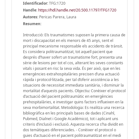
Identificador:
TFG:1720
Handle
:
https://hdl.handle.net/20.500.11797/TFG1720
Autores:
Pericas Parera, Laura
Resumen:
Introducció: Els traumatismes suposen la primera causa de
mort i discapacitat en els menors de 45 anys, sent el
principal mecanisme responsable els accidents de trànsit.
Es considera politraumatitzat, tot aquell pacient que
després d’haver sofert un traumatisme fort, presenta una
sèrie de lesions per tot el cos, alterant les seves constants
vitals i posant en risc la seva vida. És per això, que en les
emergències extrahospitalàries precisen d’una actuació
ràpida i protocol·litzada, per tal d’oferir assistència a les
situacions de necessitat immediata sanitària, i disminuir la
mortalitat d’aquests pacients. Objectiu: Conèixer el protocol
d’actuació del pacient politraumàtic en emergències
prehospitalàries, e investigar quins factors influeixen en la
seva morbimortalitat. Metodologia: Es realitza una recerca
bibliogràfica en les principals bases de dades (Cinahl,
Pubmed, Dialnet i Google Académico), tot i aplicant uns
criteris d’inclusió i exclusió. Aquesta recerca s’ha dividit en
dos temàtiques diferenciades. - Conèixer el protocol o
guies d’actuació en el pacient politraumatitzat en el medi