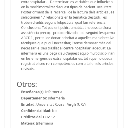
extrahospitalari. - Determinar les variables que influeixen
en la morbimortalitat d’aquest tipus de pacient. Resultats:
Posteriorment de la recerca i de la lectura dels articles , es
seleccionen 17 relacionats en la temàtica d’estudi, i es
troben dividits segons l’objectiu al qual fan referència.
Conclusions: Tot pacient politraumatitzat necessita d’una
assistència precoç i protocol·litzada, tot i seguint l’esquema
ABCDE , per tal de donar prioritat a aquelles maniobres i/o
tècniques que pugui necessitar, i sense demorar més del
necessari el seu trasllat al centre hospitalari adequat. La
infermera és una peça clau d’aquest equip multidisciplinari
en les emergències extrahospitalàries, tot i que no queda
registrat el seu rol i competències com a tal en els articles
revisats.
Otros:
Enseñanza(s):
Infermeria
Departamento:
Infermeria
Entidad:
Universitat Rovira i Virgili (URV)
Confidencialidad:
No
Créditos del TFG:
12
Materia:
Infermeria