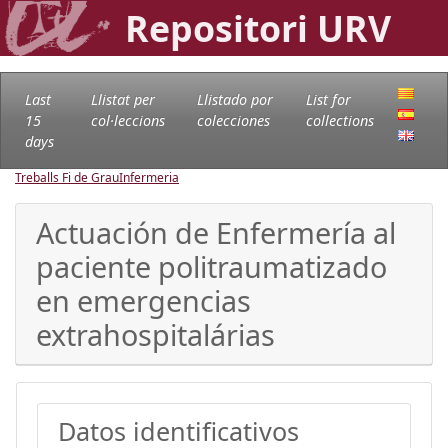
Repositori URV
Last
Llistat per
Llistado por
List for
15
col·leccions
colecciones
collections
days
Treballs Fi de Grau
Infermeria
Actuación de Enfermería al
paciente politraumatizado
en emergencias
extrahospitalárias
Datos identificativos