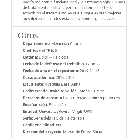
podría mejorar la funcionalidad y la sintomatología. Un mes
de tratamiento podría haber sido un tiempo corto de
exposición al tratamiento, ya que aunque existen mejoras,
no salieron resultados estadísticamente significativos.
Otros:
Departamento:
Medicina i Cirurgia
Créditos del TFG:
6
Materia:
Dolor -- Fisiologia
Fecha de la defensa del treball:
2017-06-22
Fecha de alta en el repositorio:
2019-01-15
Curso académico:
2016-2017
Estudiante:
Rivadulla Llera, Anna
Codirector del trabajo:
Adillón Camón, Cristina
Derechos de acceso:
info:eu-repo/semantics/openAccess
Enseñanza(s):
Fisioteràpia
Entidad:
Universitat Rovira i Virgili (URV)
Serie:
Sèrie dels TFG de Fisioteràpia
Confidencialidad:
No
Director del proyecto:
Monterde Pérez, Sònia