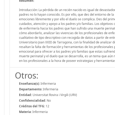
Resumen:
Introducción: La pérdida de un recién nacido es igual de devastador
padres no lo hayan conocido. Es por ello, que des del entorno de la 
emociones libremente y por ello el duelo se complica. Des del prim
cuidados, atención y apoyo a los padres y/o familias. Los objetivos d
de enfermería hacia los padres que han sufrido una muerte perinata
cómo abordarlo, analizar las vivencias de los profesionales de enf
cualitativo de tipo descriptivo con recogida de datos a partir de en
Universitario Joan XXIII de Tarragona, con la finalidad de analizar d
resaltan la falta de formación y herramientas de los profesionales 
emocional para ofrecer a los padres y/o familias que estas sufriend
muerte perinatal y el duelo que se desarrolla, es un tema que aún n
en los profesionales a la hora de poseer estrategias y herramientas
Otros:
Enseñanza(s):
Infermeria
Departamento:
Infermeria
Entidad:
Universitat Rovira i Virgili (URV)
Confidencialidad:
No
Créditos del TFG:
12
Materia:
Infermeria