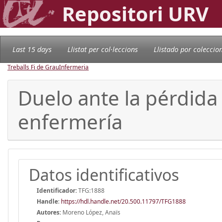
Repositori URV
Last 15 days
Llistat per col·leccions
Llistado por coleccio
Treballs Fi de Grau
Infermeria
Duelo ante la pérdida 
enfermería
Datos identificativos
Identificador:
TFG:1888
Handle
:
https://hdl.handle.net/20.500.11797/TFG1888
Autores:
Moreno López, Anaïs