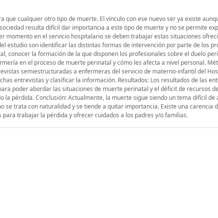
a que cualquier otro tipo de muerte. El vínculo con ese nuevo ser ya existe aunq
sociedad resulta difícil dar importancia a este tipo de muerte y no se permite ex
er momento en el servicio hospitalario se deben trabajar estas situaciones ofrec
el estudio son identificar las distintas formas de intervención por parte de los p
l, conocer la formación de la que disponen los profesionales sobre el duelo peri
ermería en el proceso de muerte perinatal y cómo les afecta a nivel personal. Mé
trevistas semiestructuradas a enfermeras del servicio de materno-infantil del Hos
ichas entrevistas y clasificar la información. Resultados: Los resultados de las ent
para poder abordar las situaciones de muerte perinatal y el déficit de recursos 
o la pérdida. Conclusión: Actualmente, la muerte sigue siendo un tema difícil de 
o se trata con naturalidad y se tiende a quitar importancia. Existe una carencia
 para trabajar la pérdida y ofrecer cuidados a los padres y/o familias.