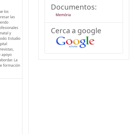
Documentos:
ue los
Memòria
presar las
iendo
rofesionales
Cerca a google
natal y
todo: Estudio
pital
revistas,
de apoyo
abordar. La
 de formación