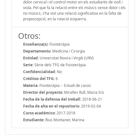
dolor cervical i el control motor en els estudiants de violí i
viola. Pel que fa la relació entre els músics sense dolor i els
no músics, s’ha vist una relació significativa en la falta de
propiocepció, en la rotació esquerra.
Otros:
Enseñanza(s):
Fisioteràpia
Departamento:
Medicina i Cirurgia
Entidad:
Universitat Rovira i Virgili (URV)
Serie:
Sèrie dels TFG de Fisioteràpia
Confidencialidad:
No
Créditos del TFG:
6
Materia:
Fisioteràpia -- Estudi de casos
Director del proyecto:
Miralles Rull, Maria Iris
Fecha de la defensa del treball:
2018-06-21
Fecha de alta en el repositorio:
2019-02-04
Curso académico:
2017-2018
Estudiante:
Rius Montaner, Marina