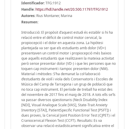
Identificador:
TFG:1912
Handle
:
https://hdl.handle.net/20.500.11797/TFG1912
Autores:
Rius Montaner, Marina
Resumen:
Introducció: El propòsit d’aquest estudi és establir si hi ha
relació entre el dèficit de control motor cervical, la
propiocepció i el dolor en aquesta zona. La hipòtesi
plantejada va ser que els estudiants amb dolor (VD+)
presentaven un control motor i propiocepció més baixos
que aquells estudiants que realitzaven la mateixa activitat
però sense presentar dolor (VD-) i que les persones que no
toquen cap instrument i tampoc presenten dolor (NM).
Material i mètodes: S’ha demanat la col·laboració
d’estudiants de violí i viola dels Conservatoris i Escoles de
Música del Camp de Tarragona i un grup de població que
no toca cap instrument. El període de treball ha estat des
del novembre de 2017 fins el maig de 2018. A tots ells se’ls
va passar diversos qüestionaris (Neck Disability Index
[NDI], Visual Analogue Scale [VAS], State-Trait Anxiety
Inventory [STAI], PatientSpecific Functional Test [PSFT]) i
dues proves, la Cervical Joint Position Error Test (CJPET) i el
Craniocervical Flexion Test (CCFT). Resultats: Es va
observar una relació estadísticament significativa entre el