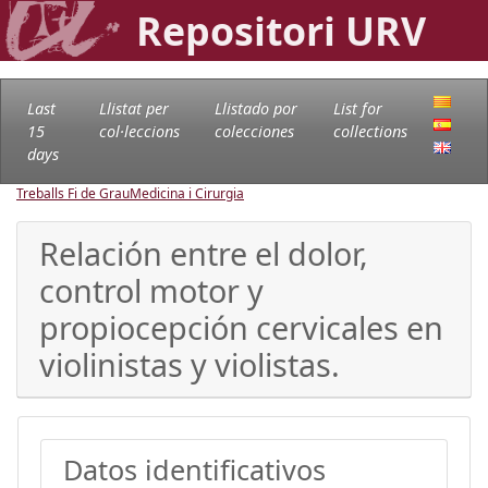
Repositori URV
Last
Llistat per
Llistado por
List for
15
col·leccions
colecciones
collections
days
Treballs Fi de Grau
Medicina i Cirurgia
Relación entre el dolor,
control motor y
propiocepción cervicales en
violinistas y violistas.
Datos identificativos