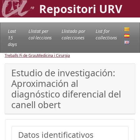
Repositori URV
Last
Llistat per
Llistado por
List for
15
col·leccions
colecciones
collections
days
Treballs Fi de Grau
Medicina i Cirurgia
Estudio de investigación:
Aproximación al
diagnóstico diferencial del
canell obert
Datos identificativos