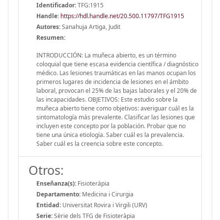
Identificador:
TFG:1915
Handle
:
https://hdl.handle.net/20.500.11797/TFG1915
Autores:
Sanahuja Artiga, Judit
Resumen:
INTRODUCCIÓN: La muñeca abierto, es un término
coloquial que tiene escasa evidencia científica / diagnóstico
médico. Las lesiones traumáticas en las manos ocupan los
primeros lugares de incidencia de lesiones en el ámbito
laboral, provocan el 25% de las bajas laborales y el 20% de
las incapacidades. OBJETIVOS: Este estudio sobre la
muñeca abierto tiene como objetivos: averiguar cuál es la
sintomatología más prevalente. Clasificar las lesiones que
incluyen este concepto por la población. Probar que no
tiene una única etiología. Saber cuál es la prevalencia.
Saber cuál es la creencia sobre este concepto.
Otros:
Enseñanza(s):
Fisioteràpia
Departamento:
Medicina i Cirurgia
Entidad:
Universitat Rovira i Virgili (URV)
Serie:
Sèrie dels TFG de Fisioteràpia