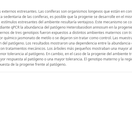
 externos estresantes. Las coníferas son organismos longevos que están en con
eza sedentaria de las coníferas, es posible que la progenie se desarrolle en el m
 estímulos estresantes del ambiente resultaría ventajoso. Este mecanismo se 
ediante qPCR la abundancia del patógeno Heterobasidion annosum en la progenie
ternos de tres genotipos fueron expuestos a distintos ambientes maternos con t
tor químico jasmonato de metilo o se dejaron sin tratar como control. Las muestr
ión del patógeno. Los resultados mostraron una dependencia entre la abundancia 
s con tratamientos mecánicos. Los árboles más pequeños mostraban una mayor 
or tolerancia al patógeno. En cambio, en el caso de la progenie del ambiente t
or respuesta al patógeno o una mayor tolerancia. El genotipo materno y la regi
spuesta de la progenie frente al patógeno.