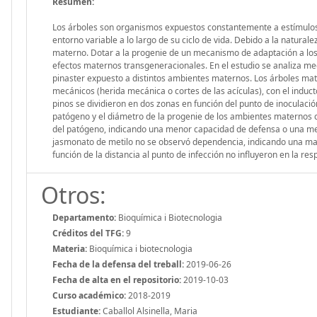
Resumen:
Los árboles son organismos expuestos constantemente a estímulos
entorno variable a lo largo de su ciclo de vida. Debido a la natural
materno. Dotar a la progenie de un mecanismo de adaptación a los
efectos maternos transgeneracionales. En el estudio se analiza m
pinaster expuesto a distintos ambientes maternos. Los árboles ma
mecánicos (herida mecánica o cortes de las acículas), con el induc
pinos se dividieron en dos zonas en función del punto de inoculac
patógeno y el diámetro de la progenie de los ambientes materno
del patógeno, indicando una menor capacidad de defensa o una men
jasmonato de metilo no se observó dependencia, indicando una may
función de la distancia al punto de infección no influyeron en la re
Otros:
Departamento:
Bioquímica i Biotecnologia
Créditos del TFG:
9
Materia:
Bioquímica i biotecnologia
Fecha de la defensa del treball:
2019-06-26
Fecha de alta en el repositorio:
2019-10-03
Curso académico:
2018-2019
Estudiante:
Caballol Alsinella, Maria