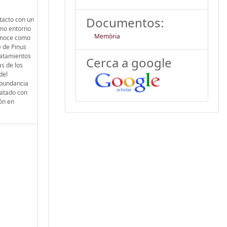
Documentos:
tacto con un
ismo entorno
Memòria
conoce como
 de Pinus
ratamientos
Cerca a google
as de los
del
abundancia
ratado con
ón en