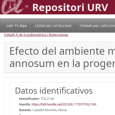
Repositori URV
Last 15 days
Llistat per col·leccions
Llistado por coleccio
Treballs Fi de Grau
Bioquímica i Biotecnologia
Efecto del ambiente m
annosum en la progen
Datos identificativos
Identificador:
TFG:2160
Handle
:
https://hdl.handle.net/20.500.11797/TFG2160
Autores:
Caballol Alsinella, Maria