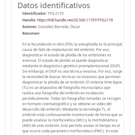
Datos identificativos
Identificador:
TFG:2170
Handle
:
https://hdl.handle.net/20.500.11797/TFG2170
Autores:
González Barreda, Óscar
Resumen:
En la fecundación in vitro (FIV), la aneuploidía es la principal
causa de fallo de implantación del embrión. Por eso,
diagnosticar el estado de ploidía de los embriones es
esencial. El estado de ploidía se puede diagnosticar
mediante el diagnóstico genético preimplantacional (DGP).
Sin embargo, el DGP es una técnica invasiva. Por eso, surge
la necesidad de buscar técnicas no invasivas que permitan
diagnosticar la ploidía de un embrión. El sistema time-lapse
(TL) es un dispositivo de fotografía microscópica que
realiza una fotografía del embrión en incubación
periódicamente. Todas las fotografías tomadas se recogen
en formato cinematográfico y se obtiene un video del
desarrollo del embrión. Mediante la tecnología TL, el
embrión está continuamente monitorizado de forma que se
puede analizar la morfocinética (MC) y la morfodinámica
(MD) de este embrión. Esto permite anotar el tiempo en el
que ocurre cada parámetro morfocinético (PMC). En este