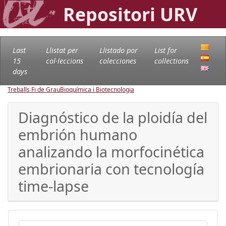
Repositori URV
Last
Llistat per
Llistado por
List for
15
col·leccions
colecciones
collections
days
Treballs Fi de Grau
Bioquímica i Biotecnologia
Diagnóstico de la ploidía del
embrión humano
analizando la morfocinética
embrionaria con tecnología
time-lapse