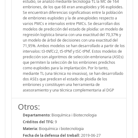
estudio, se analizó mediante tecnología TL la MC de 164
embriones, de los que 68 eran aneuploides y 96 euploides.
Se encuentran diferencias significativas entre la población
de embriones euploides y la de aneuploides respecto a
varios PMCs e intervalos entre PMCs. Se desarrollan dos
modelos de predicción del estado de ploidía: un modelo de
regresión logística binaria con una exactitud del 70,37% y
un modelo de árbol de decisiones con una exactitud del
71,95%. Ambos modelos se han desarrollado a partir de los
intervalos: t3-tNfCc2, t5-tPNf y tSC-tPNf. Estos modelos de
predicción son algoritmos de selección embrionaria (ASEs)
que permiten la selección de los embriones predichos
como euploides para la implantación. Por lo tanto,
mediante TL (una técnica no invasiva), se han desarrollado
dos ASEs que predicen el estado de ploidía de los
embriones y constituyen una herramienta de
asesoramiento y una técnica complementaria al DGP
Otros:
Departamento:
Bioquímica i Biotecnologia
Créditos del TFG:
9
Materia:
Bioquímica i biotecnologia
Fecha de la defensa del treball:
2019-06-27