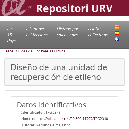
Repositori URV
Last
Llistat per
Llistado por
List for
15
col·leccions
colecciones
collections
days
Treballs Fi de Grau
Enginyeria Química
Diseño de una unidad de
recuperación de etileno
Datos identificativos
Identificador:
TFG:2348
Handle
:
https://hdl.handle.net/20.500.11797/TFG2348
Autores:
Serrano Celma, Enric