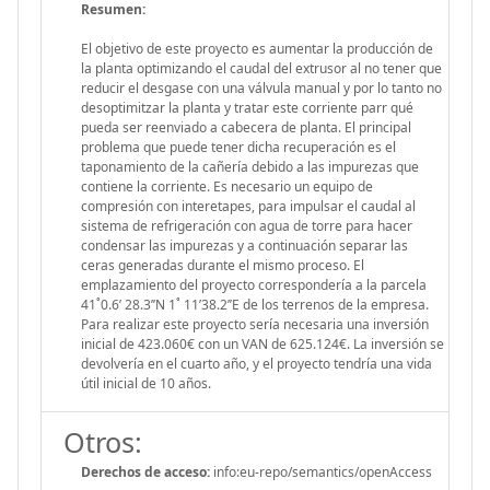
Resumen:
El objetivo de este proyecto es aumentar la producción de
la planta optimizando el caudal del extrusor al no tener que
reducir el desgase con una válvula manual y por lo tanto no
desoptimitzar la planta y tratar este corriente parr qué
pueda ser reenviado a cabecera de planta. El principal
problema que puede tener dicha recuperación es el
taponamiento de la cañería debido a las impurezas que
contiene la corriente. Es necesario un equipo de
compresión con interetapes, para impulsar el caudal al
sistema de refrigeración con agua de torre para hacer
condensar las impurezas y a continuación separar las
ceras generadas durante el mismo proceso. El
emplazamiento del proyecto correspondería a la parcela
41˚0.6’ 28.3’’N 1˚ 11’38.2’’E de los terrenos de la empresa.
Para realizar este proyecto sería necesaria una inversión
inicial de 423.060€ con un VAN de 625.124€. La inversión se
devolvería en el cuarto año, y el proyecto tendría una vida
útil inicial de 10 años.
Otros:
Derechos de acceso:
info:eu-repo/semantics/openAccess