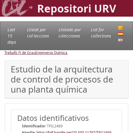
Repositori URV
Last
Llistat per
Llistado por
List for
15
col·leccions
colecciones
collections
days
Treballs Fi de Grau
Enginyeria Química
Estudio de la arquitectura
de control de procesos de
una planta química
Datos identificativos
Identificador:
TFG:2469
Handle
:
https://hdl.handle.net/20.500.11797/TFG2469