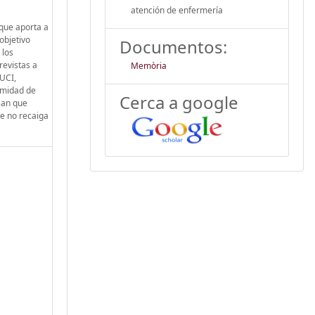
atención de enfermería
 que aporta a
objetivo
Documentos:
 los
revistas a
Memòria
 UCI,
imidad de
Cerca a google
san que
ue no recaiga