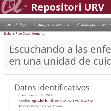
Repositori URV
Last 15 days
Llistat per col·leccions
Llistado por coleccio
Treballs Fi de Grau
Infermeria
Escuchando a las enfe
en una unidad de cui
Datos identificativos
Identificador:
TFG:2512
Handle
:
https://hdl.handle.net/20.500.11797/TFG2512
Autores:
Pérez Sánchez, Lorena