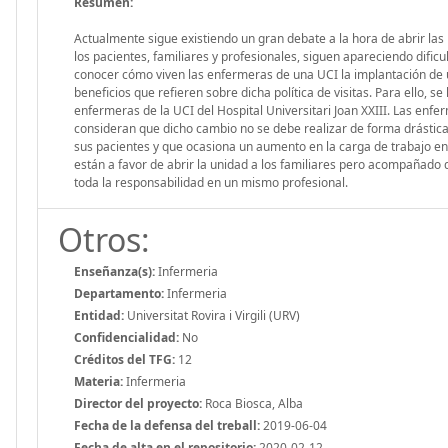
Resumen:
Actualmente sigue existiendo un gran debate a la hora de abrir la
los pacientes, familiares y profesionales, siguen apareciendo dificu
conocer cómo viven las enfermeras de una UCI la implantación de un
beneficios que refieren sobre dicha política de visitas. Para ello, 
enfermeras de la UCI del Hospital Universitari Joan XXIII. Las enfe
consideran que dicho cambio no se debe realizar de forma drástica
sus pacientes y que ocasiona un aumento en la carga de trabajo e
están a favor de abrir la unidad a los familiares pero acompañado 
toda la responsabilidad en un mismo profesional.
Otros:
Enseñanza(s):
Infermeria
Departamento:
Infermeria
Entidad:
Universitat Rovira i Virgili (URV)
Confidencialidad:
No
Créditos del TFG:
12
Materia:
Infermeria
Director del proyecto:
Roca Biosca, Alba
Fecha de la defensa del treball:
2019-06-04
Fecha de alta en el repositorio:
2020-02-12