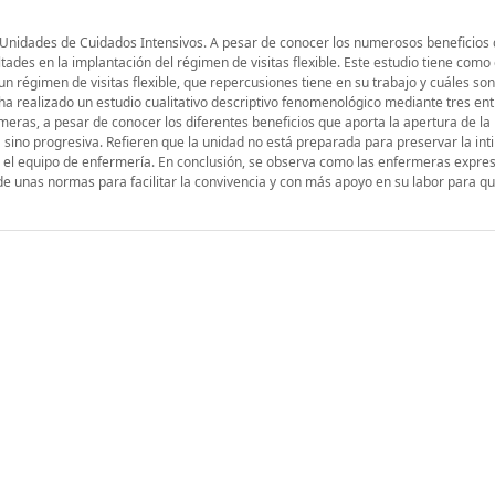
s Unidades de Cuidados Intensivos. A pesar de conocer los numerosos beneficios
ltades en la implantación del régimen de visitas flexible. Este estudio tiene como 
 régimen de visitas flexible, que repercusiones tiene en su trabajo y cuáles son
se ha realizado un estudio cualitativo descriptivo fenomenológico mediante tres ent
rmeras, a pesar de conocer los diferentes beneficios que aporta la apertura de la
 sino progresiva. Refieren que la unidad no está preparada para preservar la int
n el equipo de enfermería. En conclusión, se observa como las enfermeras expre
de unas normas para facilitar la convivencia y con más apoyo en su labor para q