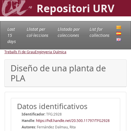
Repositori URV
Last
Llistat per
Llistado por
List for
15
col·leccions
colecciones
collections
days
Treballs Fi de Grau
Enginyeria Química
Diseño de una planta de
PLA
Datos identificativos
Identificador:
TFG:2928
Handle
:
https://hdl.handle.net/20.500.11797/TFG2928
Autores:
Fernández Dalmau, Rita