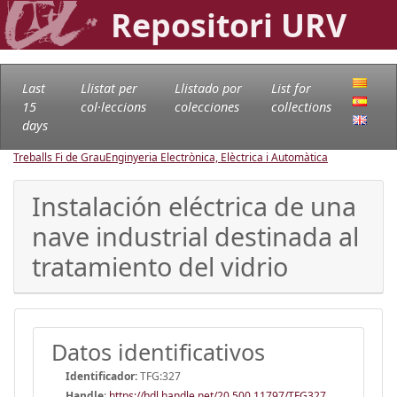
Repositori URV
Last
Llistat per
Llistado por
List for
15
col·leccions
colecciones
collections
days
Treballs Fi de Grau
Enginyeria Electrònica, Elèctrica i Automàtica
Instalación eléctrica de una
nave industrial destinada al
tratamiento del vidrio
Datos identificativos
Identificador:
TFG:327
Handle
:
https://hdl.handle.net/20.500.11797/TFG327