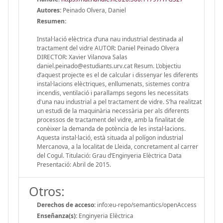
Autores:
Peinado Olvera, Daniel
Resumen:
Instal·lació elèctrica d’una nau industrial destinada al
tractament del vidre AUTOR: Daniel Peinado Olvera
DIRECTOR: Xavier Vilanova Salas
daniel.peinado@estudiants.urv.cat Resum. L’objectiu
d’aquest projecte es el de calcular i dissenyar les diferents
instal·lacions elèctriques, enllumenats, sistemes contra
incendis, ventilació i parallamps segons les necessitats
d'una nau industrial a pel tractament de vidre. S’ha realitzat
un estudi de la maquinària necessària per als diferents
processos de tractament del vidre, amb la finalitat de
conèixer la demanda de potència de les instal·lacions.
Aquesta instal·lació, està situada al polígon industrial
Mercanova, a la localitat de Lleida, concretament al carrer
del Cogul. Titulació: Grau d’Enginyeria Elèctrica Data
Presentació: Abril de 2015.
Otros:
Derechos de acceso:
info:eu-repo/semantics/openAccess
Enseñanza(s):
Enginyeria Elèctrica