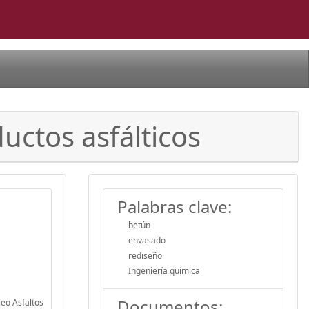
ctos asfálticos
Palabras clave:
betún
envasado
rediseño
Ingeniería química
Documentos:
leo Asfaltos