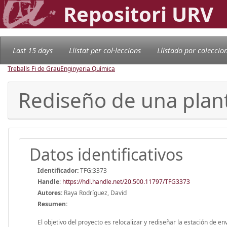
Repositori URV
Last 15 days
Llistat per col·leccions
Llistado por coleccio
Treballs Fi de Grau
Enginyeria Química
Rediseño de una plant
Datos identificativos
Identificador:
TFG:3373
Handle
:
https://hdl.handle.net/20.500.11797/TFG3373
Autores:
Raya Rodríguez, David
Resumen:
El objetivo del proyecto es relocalizar y rediseñar la estación de