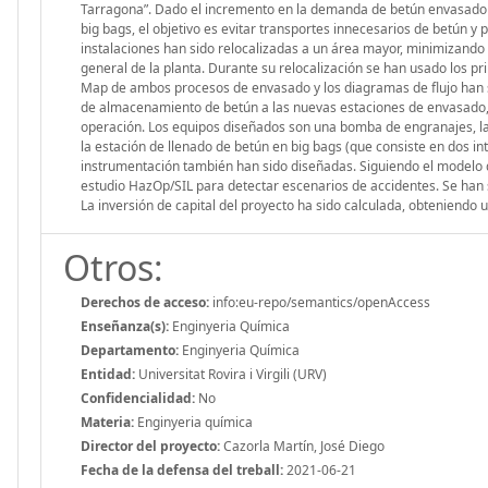
Tarragona”. Dado el incremento en la demanda de betún envasado e
big bags, el objetivo es evitar transportes innecesarios de betún
instalaciones han sido relocalizadas a un área mayor, minimizando 
general de la planta. Durante su relocalización se han usado los p
Map de ambos procesos de envasado y los diagramas de flujo han s
de almacenamiento de betún a las nuevas estaciones de envasado, a
operación. Los equipos diseñados son una bomba de engranajes, la
la estación de llenado de betún en big bags (que consiste en dos in
instrumentación también han sido diseñadas. Siguiendo el modelo d
estudio HazOp/SIL para detectar escenarios de accidentes. Se han
La inversión de capital del proyecto ha sido calculada, obteniendo 
Otros:
Derechos de acceso:
info:eu-repo/semantics/openAccess
Enseñanza(s):
Enginyeria Química
Departamento:
Enginyeria Química
Entidad:
Universitat Rovira i Virgili (URV)
Confidencialidad:
No
Materia:
Enginyeria química
Director del proyecto:
Cazorla Martín, José Diego
Fecha de la defensa del treball:
2021-06-21