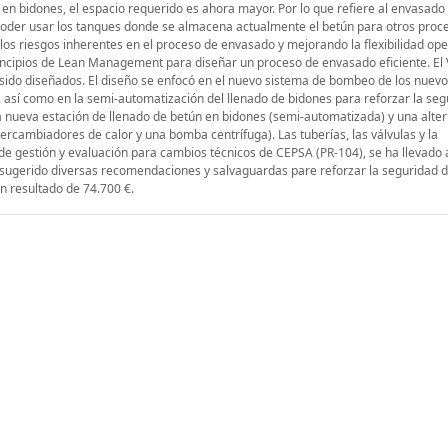
n bidones, el espacio requerido es ahora mayor. Por lo que refiere al envasado
 y poder usar los tanques donde se almacena actualmente el betún para otros pro
los riesgos inherentes en el proceso de envasado y mejorando la flexibilidad ope
rincipios de Lean Management para diseñar un proceso de envasado eficiente. El 
ido diseñados. El diseño se enfocó en el nuevo sistema de bombeo de los nuev
sí como en la semi-automatización del llenado de bidones para reforzar la seg
 nueva estación de llenado de betún en bidones (semi-automatizada) y una alter
tercambiadores de calor y una bomba centrífuga). Las tuberías, las válvulas y la
e gestión y evaluación para cambios técnicos de CEPSA (PR-104), se ha llevado 
 sugerido diversas recomendaciones y salvaguardas pare reforzar la seguridad d
un resultado de 74.700 €.