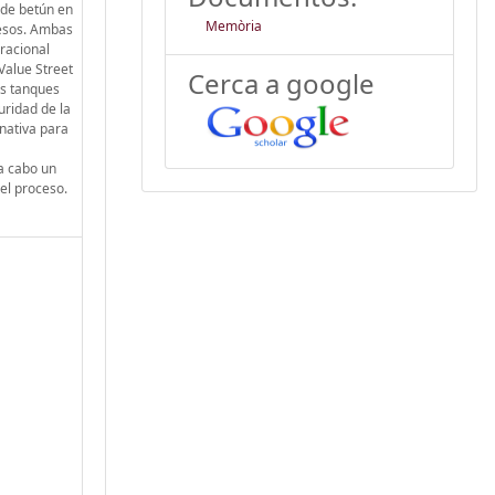
 de betún en
Memòria
cesos. Ambas
racional
Value Street
Cerca a google
os tanques
uridad de la
nativa para
a cabo un
el proceso.