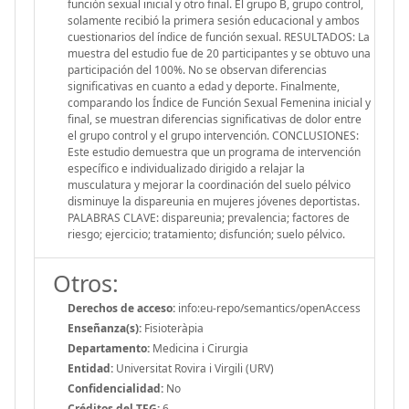
función sexual inicial y otro final. El grupo B, grupo control,
solamente recibió la primera sesión educacional y ambos
cuestionarios del índice de función sexual. RESULTADOS: La
muestra del estudio fue de 20 participantes y se obtuvo una
participación del 100%. No se observan diferencias
significativas en cuanto a edad y deporte. Finalmente,
comparando los Índice de Función Sexual Femenina inicial y
final, se muestran diferencias significativas de dolor entre
el grupo control y el grupo intervención. CONCLUSIONES:
Este estudio demuestra que un programa de intervención
específico e individualizado dirigido a relajar la
musculatura y mejorar la coordinación del suelo pélvico
disminuye la dispareunia en mujeres jóvenes deportistas.
PALABRAS CLAVE: dispareunia; prevalencia; factores de
riesgo; ejercicio; tratamiento; disfunción; suelo pélvico.
Otros:
Derechos de acceso:
info:eu-repo/semantics/openAccess
Enseñanza(s):
Fisioteràpia
Departamento:
Medicina i Cirurgia
Entidad:
Universitat Rovira i Virgili (URV)
Confidencialidad:
No
Créditos del TFG:
6