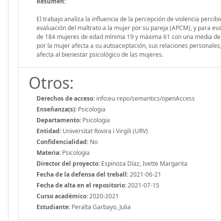
Resumen:
El trabajo analiza la influencia de la percepción de violencia percib
evaluación del maltrato a la mujer por su pareja (APCM), y para eval
de 184 mujeres de edad mínima 19 y máxima 61 con una media de 40,4
por la mujer afecta a su autoaceptación, sus relaciones personales, 
afecta al bienestar psicológico de las mujeres.
Otros:
Derechos de acceso:
info:eu-repo/semantics/openAccess
Enseñanza(s):
Psicologia
Departamento:
Psicologia
Entidad:
Universitat Rovira i Virgili (URV)
Confidencialidad:
No
Materia:
Psicologia
Director del proyecto:
Espinoza Díaz, Ivette Margarita
Fecha de la defensa del treball:
2021-06-21
Fecha de alta en el repositorio:
2021-07-15
Curso académico:
2020-2021
Estudiante:
Peralta Garbayo, Julia