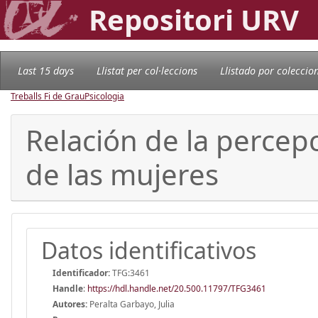
Repositori URV
Last 15 days
Llistat per col·leccions
Llistado por coleccio
Treballs Fi de Grau
Psicologia
Relación de la percepc
de las mujeres
Datos identificativos
Identificador:
TFG:3461
Handle
:
https://hdl.handle.net/20.500.11797/TFG3461
Autores:
Peralta Garbayo, Julia