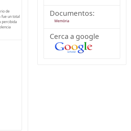
Documentos:
ario de
 fue un total
Memòria
a percibida
olencia
Cerca a google