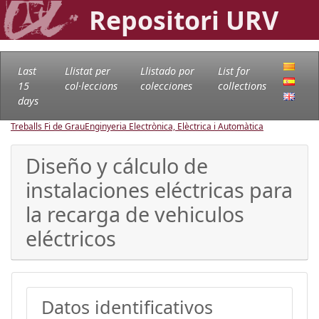
Repositori URV
Last
Llistat per
Llistado por
List for
15
col·leccions
colecciones
collections
days
Treballs Fi de Grau
Enginyeria Electrònica, Elèctrica i Automàtica
Diseño y cálculo de
instalaciones eléctricas para
la recarga de vehiculos
eléctricos
Datos identificativos