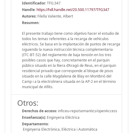
Identificador:
TFG:347
Handle
:
https://hdl.handle.net/20.500.11797/TFG347
Autores:
Filella Valiente, Albert
Resumen:
El presente trabajo tiene como objetivo hacer el estudio de
todos los temas referentes a la recarga de vehículos
eléctricos. Se basa en la implantación de puntos de recarga
siguiendo la nueva instrucción técnica complementaria
(ITC-BT-52) del reglamento de baja tensión en los tres
posibles casos que hay, concretamente en el parquin
público situado en la Riera d’Aragó de Reus, en el parquin
residencial privado que corresponde al bloque de pisos
situado en la calle Magdalena de Blay en Montbrió del
Camp i a la electrolinera situada en la AP-2 en el término
municipal de Alfés.
Otros:
Derechos de acceso:
info:eu-repo/semantics/openAccess
Enseñanza(s):
Enginyeria Elèctrica
Departamento:
Enginyeria Electrònica, Elèctrica i Automàtica