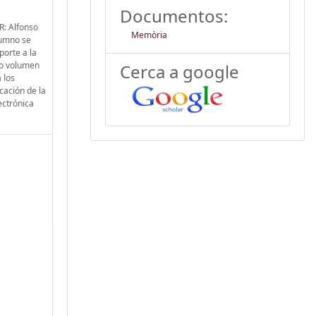
Documentos:
R: Alfonso
Memòria
lumno se
porte a la
guo volumen
Cerca a google
 los
cación de la
ectrónica