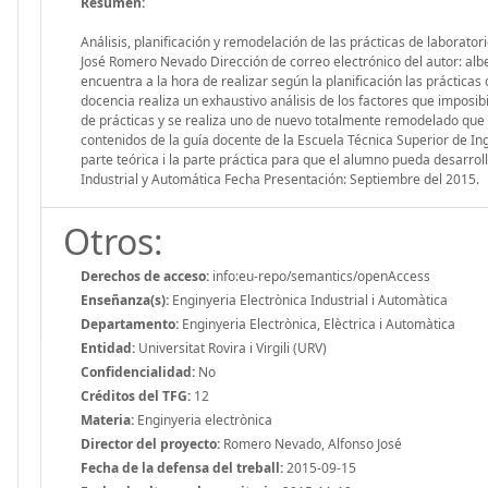
Resumen:
Análisis, planificación y remodelación de las prácticas de laborat
José Romero Nevado Dirección de correo electrónico del autor: alb
encuentra a la hora de realizar según la planificación las prácticas
docencia realiza un exhaustivo análisis de los factores que imposibil
de prácticas y se realiza uno de nuevo totalmente remodelado que p
contenidos de la guía docente de la Escuela Técnica Superior de Ing
parte teórica i la parte práctica para que el alumno pueda desarrol
Industrial y Automática Fecha Presentación: Septiembre del 2015.
Otros:
Derechos de acceso:
info:eu-repo/semantics/openAccess
Enseñanza(s):
Enginyeria Electrònica Industrial i Automàtica
Departamento:
Enginyeria Electrònica, Elèctrica i Automàtica
Entidad:
Universitat Rovira i Virgili (URV)
Confidencialidad:
No
Créditos del TFG:
12
Materia:
Enginyeria electrònica
Director del proyecto:
Romero Nevado, Alfonso José
Fecha de la defensa del treball:
2015-09-15