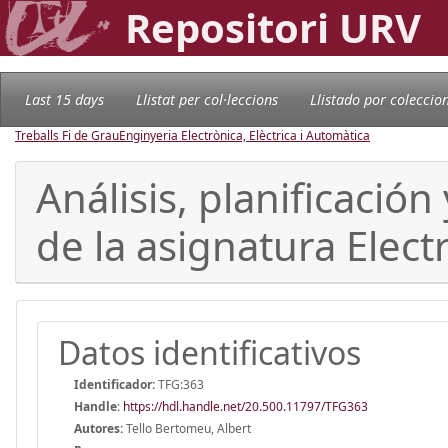
Repositori URV
Last 15 days
Llistat per col·leccions
Llistado por coleccio
Treballs Fi de Grau
Enginyeria Electrònica, Elèctrica i Automàtica
Análisis, planificació
de la asignatura Elect
Datos identificativos
Identificador:
TFG:363
Handle
:
https://hdl.handle.net/20.500.11797/TFG363
Autores:
Tello Bertomeu, Albert