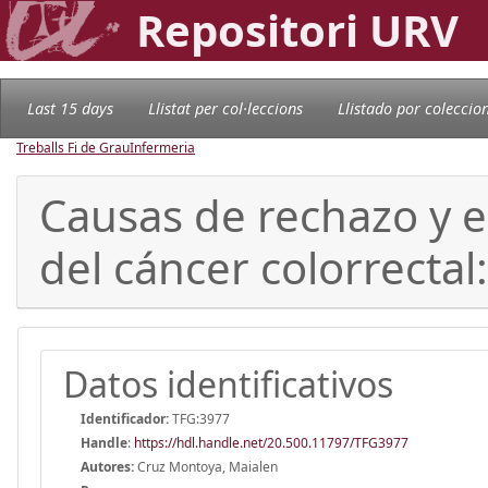
Repositori URV
Last 15 days
Llistat per col·leccions
Llistado por coleccio
Treballs Fi de Grau
Infermeria
Causas de rechazo y e
del cáncer colorrectal
Datos identificativos
Identificador:
TFG:3977
Handle
:
https://hdl.handle.net/20.500.11797/TFG3977
Autores:
Cruz Montoya, Maialen