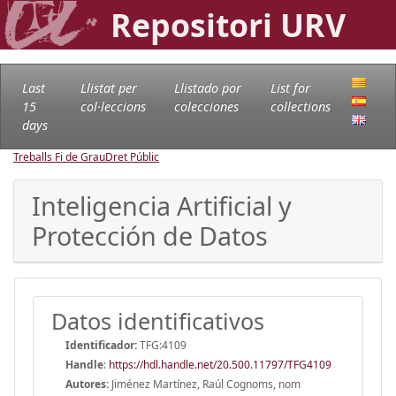
Repositori URV
Last
Llistat per
Llistado por
List for
15
col·leccions
colecciones
collections
days
Treballs Fi de Grau
Dret Públic
Inteligencia Artificial y
Protección de Datos
Datos identificativos
Identificador:
TFG:4109
Handle
:
https://hdl.handle.net/20.500.11797/TFG4109
Autores:
Jiménez Martínez, Raúl Cognoms, nom