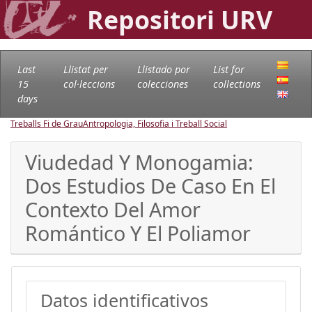
Repositori URV
Last
Llistat per
Llistado por
List for
15
col·leccions
colecciones
collections
days
Treballs Fi de Grau
Antropologia, Filosofia i Treball Social
Viudedad Y Monogamia:
Dos Estudios De Caso En El
Contexto Del Amor
Romántico Y El Poliamor
Datos identificativos