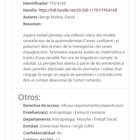
Identificador:
TFG:4168
Handle
:
https://hdl.handle.net/20.500.11797/TFG4168
Autores:
Berga Molina, David
Resumen:
Aquest treball planteja una reflexió sobre dos models
sexeafectius de la postmodernitat (l'amor confluent i el
poliamor) dins el marc de la monogàmia i les seves
impugnacions. Tanmateix aquesta anàlisi es materialitza a
través d'una variable fins ara no tinguda en compte: la
viduïtat. La perspectiva oberta a partir de les entrevistes a
dues parelles afectades pel decés prematur i sobtat d'un
cònjuge fa sorgir un seguit de paradoxes i contradiccions
dins el context ideacional de l'amor romàntic.
Otros:
Derechos de acceso:
info:eu-repo/semantics/openAccess
Enseñanza(s):
Antropologia i Evolució Humana
Departamento:
Antropologia, Filosofia i Treball Social
Entidad:
Universitat Rovira i Virgili (URV)
Confidencialidad:
No
Créditos del TFG:
12