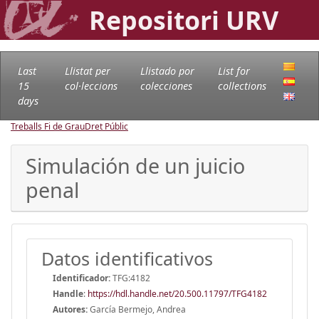
Repositori URV
Last
Llistat per
Llistado por
List for
15
col·leccions
colecciones
collections
days
Treballs Fi de Grau
Dret Públic
Simulación de un juicio
penal
Datos identificativos
Identificador:
TFG:4182
Handle
:
https://hdl.handle.net/20.500.11797/TFG4182
Autores:
García Bermejo, Andrea