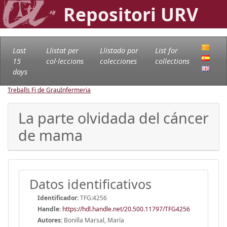
Repositori URV
Last
Llistat per
Llistado por
List for
15
col·leccions
colecciones
collections
days
Treballs Fi de Grau
Infermeria
La parte olvidada del cáncer
de mama
Datos identificativos
Identificador:
TFG:4256
Handle
:
https://hdl.handle.net/20.500.11797/TFG4256
Autores:
Bonilla Marsal, María