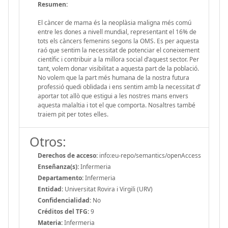
Resumen:
El càncer de mama és la neoplàsia maligna més comú
entre les dones a nivell mundial, representant el 16% de
tots els càncers femenins segons la OMS. Es per aquesta
raó que sentim la necessitat de potenciar el coneixement
científic i contribuir a la millora social d’aquest sector. Per
tant, volem donar visibilitat a aquesta part de la població.
No volem que la part més humana de la nostra futura
professió quedi oblidada i ens sentim amb la necessitat d’
aportar tot allò que estigui a les nostres mans envers
aquesta malaltia i tot el que comporta. Nosaltres també
traiem pit per totes elles.
Otros:
Derechos de acceso:
info:eu-repo/semantics/openAccess
Enseñanza(s):
Infermeria
Departamento:
Infermeria
Entidad:
Universitat Rovira i Virgili (URV)
Confidencialidad:
No
Créditos del TFG:
9
Materia:
Infermeria